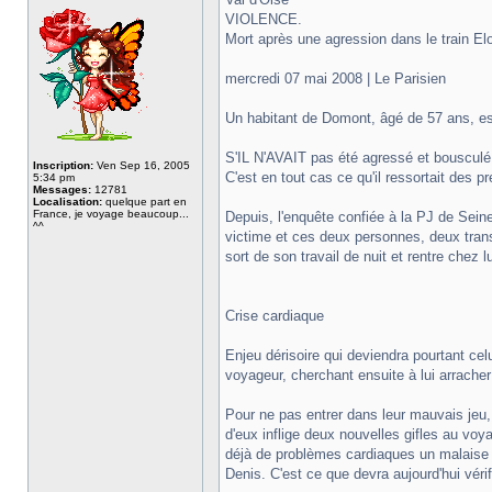
VIOLENCE.
Mort après une agression dans le train El
mercredi 07 mai 2008 | Le Parisien
Un habitant de Domont, âgé de 57 ans, est
S'IL N'AVAIT pas été agressé et bousculé, 
Inscription:
Ven Sep 16, 2005
C'est en tout cas ce qu'il ressortait des 
5:34 pm
Messages:
12781
Localisation:
quelque part en
France, je voyage beaucoup...
Depuis, l'enquête confiée à la PJ de Sein
^^
victime et ces deux personnes, deux trans
sort de son travail de nuit et rentre chez 
Crise cardiaque
Enjeu dérisoire qui deviendra pourtant ce
voyageur, cherchant ensuite à lui arracher
Pour ne pas entrer dans leur mauvais jeu, 
d'eux inflige deux nouvelles gifles au voya
déjà de problèmes cardiaques un malaise d
Denis. C'est ce que devra aujourd'hui véri