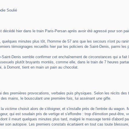
odie Soulié
 décédé hier dans le train Paris-Persan après avoir été agressé pour son pai
quelques minutes plus tôt, l'homme de 57 ans que les secours n'ont pu ranimer,
premiers témoignages recueillis hier par les policiers de Saint-Denis, parmi le
e-Saint-Denis semble confirmer cet enchaînement de circonstances qui a fait ba
sexuels plutôt bruyants montés, comme elle, dans le train de 7 heures partant 
lui, à Domont, tient en main un pain au chocolat.
lui des premières provocations, verbales puis physiques. Selon les récits des
 des mains, le bousculant une première fois, lui assénant une gifle.
la victime choisit alors de s'éloigner, et s'installe près de l'entrée du wagon
geur, qui est soudain pris de vertige et s'effondre : trop d'émotion peut-être, 
ont il meurt quelques minutes plus tard, malgré le massage tenté d'abord par
fier son autopsie. Les premiers constats écartaient en tout cas toute blessure