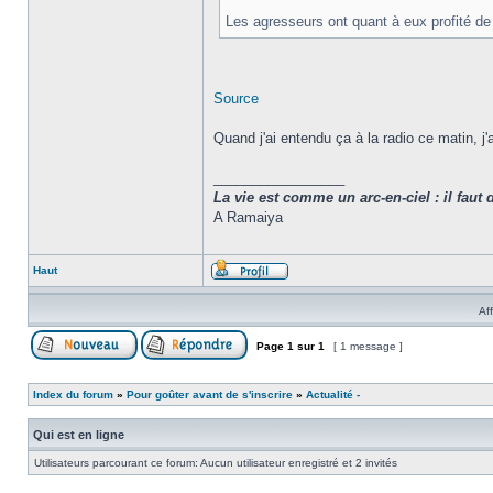
Les agresseurs ont quant à eux profité de l
Source
Quand j'ai entendu ça à la radio ce matin, j
_________________
La vie est comme un arc-en-ciel : il faut 
A Ramaiya
Haut
Af
Page
1
sur
1
[ 1 message ]
Index du forum
»
Pour goûter avant de s'inscrire
»
Actualité -
Qui est en ligne
Utilisateurs parcourant ce forum: Aucun utilisateur enregistré et 2 invités