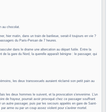
n au chocolat.
 hier matin, dans un train de banlieue, serait-il toujours en vie ?
s passagers du Paris-Persan de 7 heures.
sculer dans le drame une altercation au départ futile. Entre la
de la gare du Nord, la querelle apparaît bénigne : le passager, qui
 témoins, les deux transsexuels auraient réclamé son petit pain au
. Mais les deux hommes le suivent, et la provocation s'envenime. L'un
voire de frayeur, pourrait avoir provoqué chez ce passager souffrant
 un autre passager, puis par les secours appelés en gare de Saint-
, par arme ou par un coup assez violent pour s'avérer mortel.