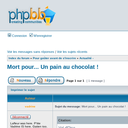
Connexion
M’enregistrer
Voir les messages sans réponses
|
Voir les sujets récents
Index du forum
»
Pour goûter avant de s'inscrire
»
Actualité -
Mort pour... Un pain au chocolat !
Page
1
sur
1
[ 1 message ]
Imprimer le sujet
Auteur
vadrine
Sujet du message:
Mort pour... Un pain au chocolat !
Citation:
Lafleur was here. P'tite
Vadrine IS here. Gatien too.
Val d'Oise