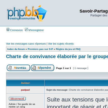
Savoir-Partag
Partager des 
Connexion
M’enregistrer
Voir les messages sans réponses
|
Voir les sujets récents
Index du forum
»
Premiers pas sur S-P
»
Règles du jeu et FAQ
Charte de convivance élaborée par le grou
Page
1
sur
1
[ 1 message ]
Auteur
padpad
Sujet du message:
Charte de convivance élaborée pa
Suite aux tensions que 
Admin / Se garde de se
important de réagir et d
mettre un rang