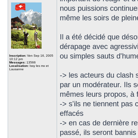
nous puissions continue
même les soirs de pleine
Il a été décidé que déso
dérapage avec agressivi
ou simples sauts d'hume
Inscription:
Ven Sep 16, 2005
10:12 pm
Messages:
13566
Localisation:
Issy les mx et
Lausanne
-> les acteurs du clash
par un modérateur. Ils s
mêmes leurs propos, à f
-> s'ils ne tiennent pas
effacés
-> en cas de dernière r
passé, ils seront banni