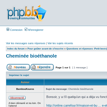
Connexion
M’enregistrer
Voir les messages sans réponses
|
Voir les sujets récents
Index du forum
»
Pour goûter avant de s'inscrire
»
Questions et réponses -Petit best-(o
Cheminée bioéthanole
Page
1
sur
1
[ 1 message ]
Imprimer le sujet
Auteur
BambouKouros
Sujet du message:
Cheminée bioéthanole
Bonsoir, y a t'il quelqu'un qui a déja vu fo
A bien démarré et ira loin. On
http://online.carrefour.fr/maison-et-bu ... e-e
l'attend