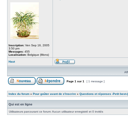
Inscription:
Ven Sep 16, 2005
3:50 pm
Messages:
455
Localisation:
Belgique (Mons)
Haut
Af
Page
1
sur
1
[ 1 message ]
Index du forum
»
Pour goûter avant de s'inscrire
»
Questions et réponses -Petit best-(o
Qui est en ligne
Utilisateurs parcourant ce forum: Aucun utilisateur enregistré et 0 invités