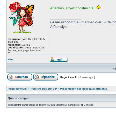
Attention, soyez constructifs !
_________________
La vie est comme un arc-en-ciel : il faut 
A Ramaiya
Inscription:
Ven Sep 16, 2005
5:34 pm
Messages:
12781
Localisation:
quelque part en
France, je voyage beaucoup...
^^
Haut
Af
Page
1
sur
1
[ 1 message ]
Index du forum
»
Premiers pas sur S-P
»
Présentation des nouveaux arrivants
Qui est en ligne
Utilisateurs parcourant ce forum: Aucun utilisateur enregistré et 2 invités