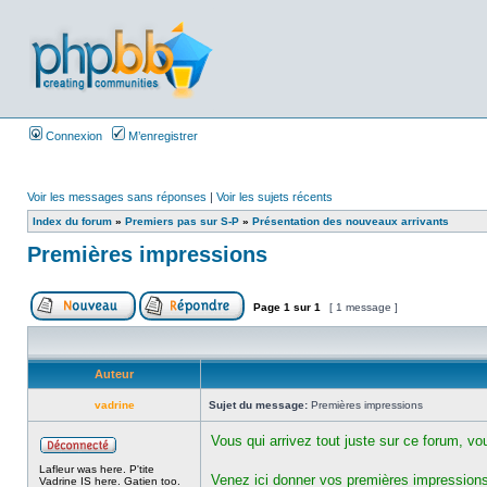
Connexion
M’enregistrer
Voir les messages sans réponses
|
Voir les sujets récents
Index du forum
»
Premiers pas sur S-P
»
Présentation des nouveaux arrivants
Premières impressions
Page
1
sur
1
[ 1 message ]
Auteur
vadrine
Sujet du message:
Premières impressions
Vous qui arrivez tout juste sur ce forum, v
Lafleur was here. P'tite
Venez ici donner vos premières impressions 
Vadrine IS here. Gatien too.