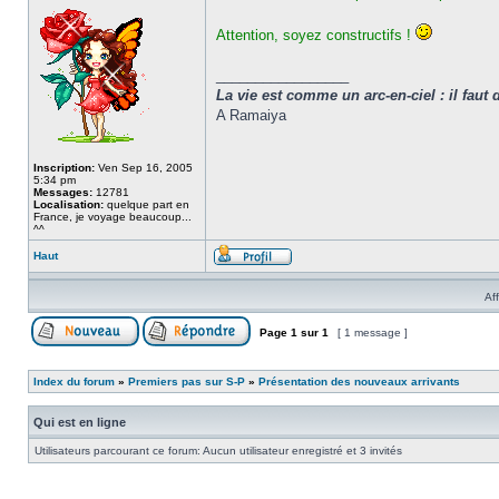
Attention, soyez constructifs !
_________________
La vie est comme un arc-en-ciel : il faut 
A Ramaiya
Inscription:
Ven Sep 16, 2005
5:34 pm
Messages:
12781
Localisation:
quelque part en
France, je voyage beaucoup...
^^
Haut
Af
Page
1
sur
1
[ 1 message ]
Index du forum
»
Premiers pas sur S-P
»
Présentation des nouveaux arrivants
Qui est en ligne
Utilisateurs parcourant ce forum: Aucun utilisateur enregistré et 3 invités