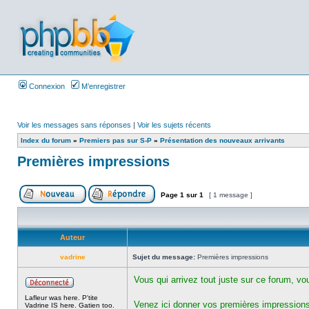
Connexion
M’enregistrer
Voir les messages sans réponses
|
Voir les sujets récents
Index du forum
»
Premiers pas sur S-P
»
Présentation des nouveaux arrivants
Premières impressions
Page
1
sur
1
[ 1 message ]
Auteur
vadrine
Sujet du message:
Premières impressions
Vous qui arrivez tout juste sur ce forum, v
Lafleur was here. P'tite
Venez ici donner vos premières impressions 
Vadrine IS here. Gatien too.