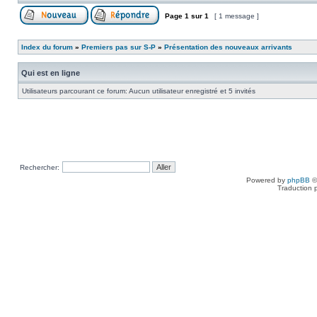
Page
1
sur
1
[ 1 message ]
Index du forum
»
Premiers pas sur S-P
»
Présentation des nouveaux arrivants
Qui est en ligne
Utilisateurs parcourant ce forum: Aucun utilisateur enregistré et 5 invités
Rechercher:
Powered by
phpBB
©
Traduction 