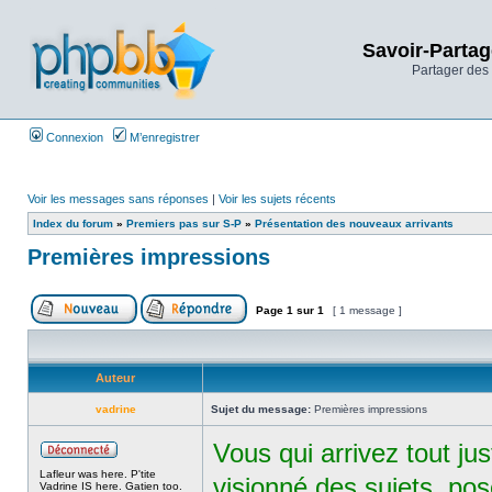
Savoir-Partag
Partager des 
Connexion
M’enregistrer
Voir les messages sans réponses
|
Voir les sujets récents
Index du forum
»
Premiers pas sur S-P
»
Présentation des nouveaux arrivants
Premières impressions
Page
1
sur
1
[ 1 message ]
Auteur
vadrine
Sujet du message:
Premières impressions
Vous qui arrivez tout ju
Lafleur was here. P'tite
visionné des sujets, po
Vadrine IS here. Gatien too.