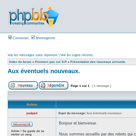
Connexion
M’enregistrer
Voir les messages sans réponses
|
Voir les sujets récents
Index du forum
»
Premiers pas sur S-P
»
Présentation des nouveaux arrivants
Aux éventuels nouveaux.
Page
1
sur
1
[ 1 message ]
Auteur
padpad
Sujet du message:
Aux éventuels nouveaux.
Bonjour et bienvenue.
Admin / Se garde de se
Nous sommes assaillis par des robots qui cré
mettre un rang