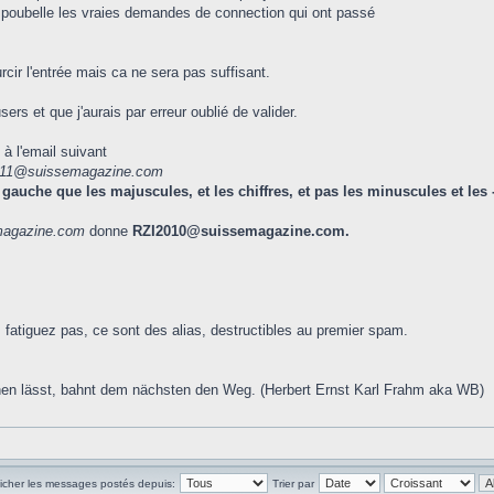
oubelle les vraies demandes de connection qui ont passé
rcir l'entrée mais ca ne sera pas suffisant.
rs et que j'aurais par erreur oublié de valider.
à l'email suivant
011@suissemagazine.com
gauche que les majuscules, et les chiffres, et pas les minuscules et les -
magazine.com
donne
RZI2010@suissemagazine.com.
atiguez pas, ce sont des alias, destructibles au premier spam.
hen lässt, bahnt dem nächsten den Weg. (Herbert Ernst Karl Frahm aka WB)
ficher les messages postés depuis:
Trier par