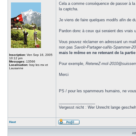
Cela a comme conséquence de passer à la p
la captcha.
Je viens de faire quelques modifs afin de du
Pardon donc à ceux qui seraient des vrais use
Vous pouvez réclamer en adressant un mail 
non pas
SavoIr-Partager-saNs-Spammer-2
mais le même en ne retenant de la partie 
Inscription:
Ven Sep 16, 2005
10:12 pm
Messages:
13566
Pour exemple,
ReteneZ-moI-2010@suisse
Localisation:
Issy les mx et
Lausanne
Merci
PS / pour les spammeurs humains, ne vous f
_________________
Vergesst nicht : Wer Unrecht lange gesche
Haut
Af