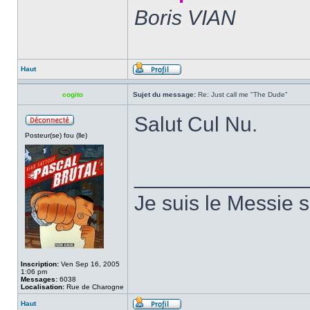
Boris VIAN
Haut
cogito
Sujet du message:
Re: Just call me "The Dude"
Salut Cul Nu.
Posteur(se) fou (lle)
______________
Je suis le Messie
Inscription:
Ven Sep 16, 2005
1:06 pm
Messages:
6038
Localisation:
Rue de Charogne
Haut