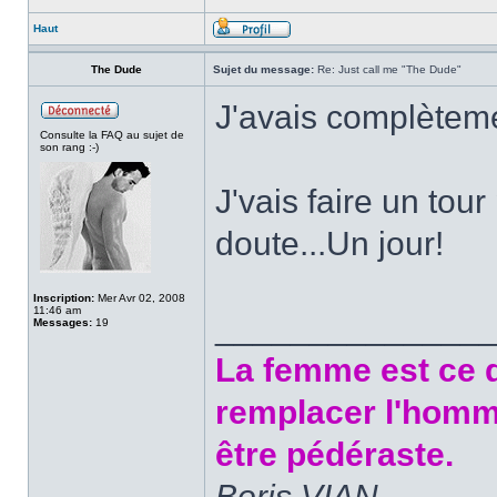
Haut
The Dude
Sujet du message:
Re: Just call me "The Dude"
J'avais complètemen
Consulte la FAQ au sujet de
son rang :-)
J'vais faire un tour
doute...Un jour!
Inscription:
Mer Avr 02, 2008
11:46 am
______________
Messages:
19
La femme est ce q
remplacer l'homm
être pédéraste.
Boris VIAN