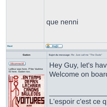
que nenni
Haut
Gatien
Sujet du message:
Re: Just call me "The Dude"
Hey Guy, let's hav
Lafleur was here. P'tite Vadrine
IS here. Gatien too.
Welcome on boar
______________
L'espoir c'est ce 