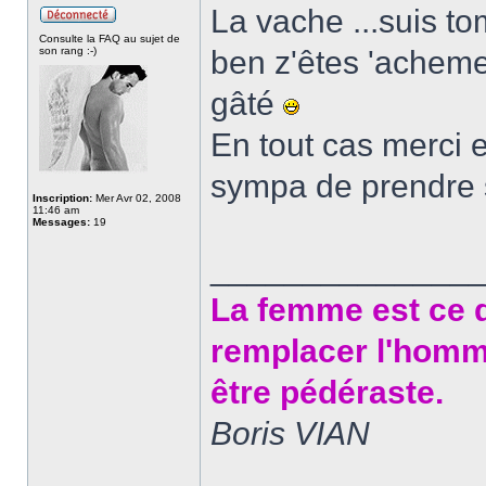
La vache ...suis to
Consulte la FAQ au sujet de
son rang :-)
ben z'êtes 'achemen
gâté
En tout cas merci e
sympa de prendre 
Inscription:
Mer Avr 02, 2008
11:46 am
Messages:
19
______________
La femme est ce q
remplacer l'homm
être pédéraste.
Boris VIAN