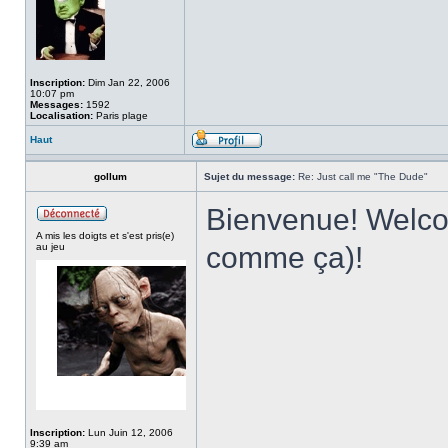
Inscription:
Dim Jan 22, 2006
10:07 pm
Messages:
1592
Localisation:
Paris plage
Haut
gollum
Sujet du message:
Re: Just call me "The Dude"
Bienvenue! Welc
A mis les doigts et s'est pris(e)
au jeu
comme ça)!
Inscription:
Lun Juin 12, 2006
9:39 am