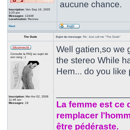
aucune chance.
Inscription:
Ven Sep 16, 2005
3:25 pm
Messages:
12448
Localisation:
Rennes
Haut
The Dude
Sujet du message:
Re: Just call me "The Dude"
Well gatien,so we 
Consulte la FAQ au sujet de
son rang :-)
the stereo While hav
Hem... do you like
______________
Inscription:
Mer Avr 02, 2008
11:46 am
La femme est ce q
Messages:
19
remplacer l'homm
être pédéraste.