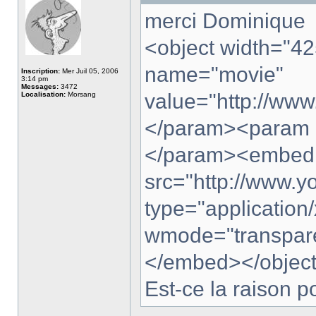
merci Dominique
<object width="4
name="movie"
Inscription:
Mer Juil 05, 2006
3:14 pm
Messages:
3472
value="http://ww
Localisation:
Morsang
</param><param 
</param><embed
src="http://www.
type="application
wmode="transpare
</embed></objec
Est-ce la raison p