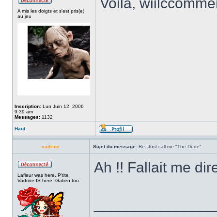
Voilà, wiilccomme
A mis les doigts et s'est pris(e)
au jeu
Inscription:
Lun Juin 12, 2006
9:39 am
Messages:
1132
Haut
vadrine
Sujet du message:
Re: Just call me "The Dude"
Ah !! Fallait me di
Lafleur was here. P'tite
Vadrine IS here. Gatien too.
______________