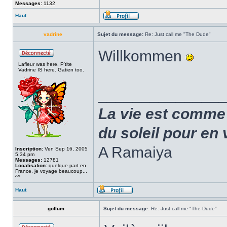
Messages:
1132
Haut
vadrine
Sujet du message:
Re: Just call me "The Dude"
Willkommen
Lafleur was here. P'tite
Vadrine IS here. Gatien too.
______________
La vie est comme un
du soleil pour en 
A Ramaiya
Inscription:
Ven Sep 16, 2005
5:34 pm
Messages:
12781
Localisation:
quelque part en
France, je voyage beaucoup...
^^
Haut
gollum
Sujet du message:
Re: Just call me "The Dude"