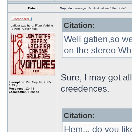
Gatien
Sujet du message:
Re: Just call me "The Dude"
Citation:
Lafleur was here. P'tite Vadrine
IS here. Gatien too.
Well gatien,so w
on the stereo Whil
Sure, I may got all
Inscription:
Ven Sep 16, 2005
3:25 pm
creedences.
Messages:
12448
Localisation:
Rennes
Citation:
Hem... do you lik