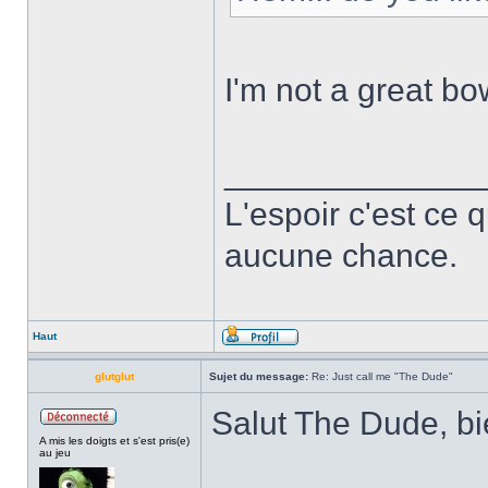
I'm not a great bo
______________
L'espoir c'est ce 
aucune chance.
Haut
glutglut
Sujet du message:
Re: Just call me "The Dude"
Salut The Dude, b
A mis les doigts et s'est pris(e)
au jeu