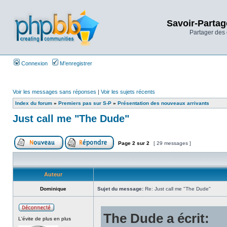
Savoir-Partag
Partager des 
Connexion
M’enregistrer
Voir les messages sans réponses
|
Voir les sujets récents
Index du forum
»
Premiers pas sur S-P
»
Présentation des nouveaux arrivants
Just call me "The Dude"
Page
2
sur
2
[ 29 messages ]
Auteur
Dominique
Sujet du message:
Re: Just call me "The Dude"
The Dude a écrit:
L'évite de plus en plus