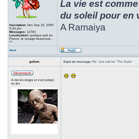
La vie est comme un
du soleil pour en 
A Ramaiya
Inscription:
Ven Sep 16, 2005
5:34 pm
Messages:
12781
Localisation:
quelque part en
France, je voyage beaucoup...
^^
Haut
gollum
Sujet du message:
Re: Just call me "The Dude"
A mis les doigts et s'est pris(e)
au jeu