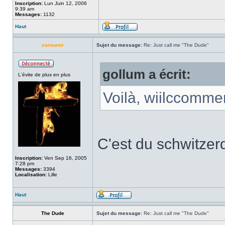
Inscription:
Lun Juin 12, 2006
9:39 am
Messages:
1132
Haut
varounor
Sujet du message:
Re: Just call me "The Dude"
gollum a écrit:
L'évite de plus en plus
Voilà, wiilccomme
C'est du schwitzer
Inscription:
Ven Sep 16, 2005
7:28 pm
Messages:
3394
Localisation:
Lille
Haut
The Dude
Sujet du message:
Re: Just call me "The Dude"