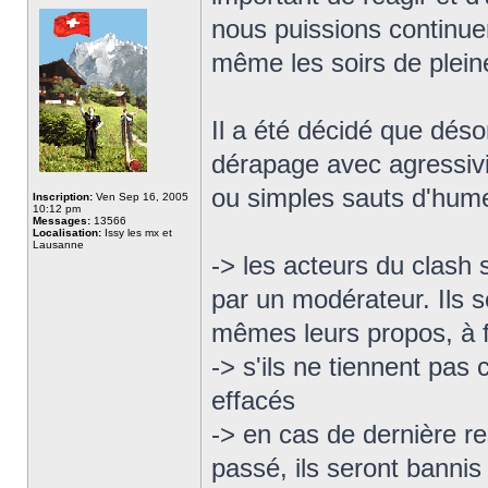
nous puissions continue
même les soirs de pleine
Il a été décidé que déso
dérapage avec agressivi
ou simples sauts d'hume
Inscription:
Ven Sep 16, 2005
10:12 pm
Messages:
13566
Localisation:
Issy les mx et
Lausanne
-> les acteurs du clash
par un modérateur. Ils s
mêmes leurs propos, à f
-> s'ils ne tiennent pas
effacés
-> en cas de dernière r
passé, ils seront banni