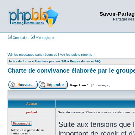
Savoir-Partag
Partager des 
Connexion
M’enregistrer
Voir les messages sans réponses
|
Voir les sujets récents
Index du forum
»
Premiers pas sur S-P
»
Règles du jeu et FAQ
Charte de convivance élaborée par le grou
Page
1
sur
1
[ 1 message ]
Auteur
padpad
Sujet du message:
Charte de convivance élaborée pa
Suite aux tensions que 
Admin / Se garde de se
important de réagir et d
mettre un rang