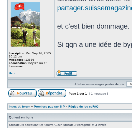
partager.suissemagazine
et c'est bien dommage.
Si qqn a une idée de byp
Inscription:
Ven Sep 16, 2005
10:12 pm
Messages:
13566
Localisation:
Issy les mx et
Lausanne
Haut
Afficher les messages postés depuis:
Page
1
sur
1
[ 1 message ]
Index du forum
»
Premiers pas sur S-P
»
Règles du jeu et FAQ
Qui est en ligne
Utilisateurs parcourant ce forum: Aucun utilisateur enregistré et 3 invités