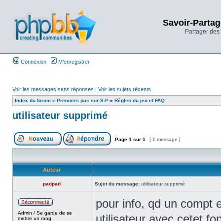
Savoir-Partag
Partager des 
Connexion
M’enregistrer
Voir les messages sans réponses
|
Voir les sujets récents
Index du forum
»
Premiers pas sur S-P
»
Règles du jeu et FAQ
utilisateur supprimé
Page
1
sur
1
[ 1 message ]
Auteur
padpad
Sujet du message:
utilisateur supprimé
pour info, qd un compt 
Admin / Se garde de se
utilisateur avec cetet fo
mettre un rang