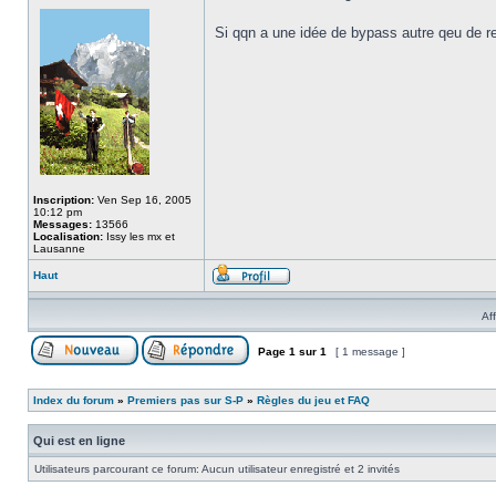
Si qqn a une idée de bypass autre qeu de re
Inscription:
Ven Sep 16, 2005
10:12 pm
Messages:
13566
Localisation:
Issy les mx et
Lausanne
Haut
Af
Page
1
sur
1
[ 1 message ]
Index du forum
»
Premiers pas sur S-P
»
Règles du jeu et FAQ
Qui est en ligne
Utilisateurs parcourant ce forum: Aucun utilisateur enregistré et 2 invités