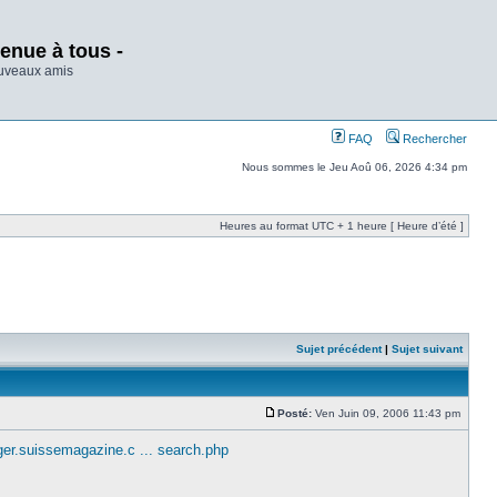
enue à tous -
ouveaux amis
FAQ
Rechercher
Nous sommes le Jeu Aoû 06, 2026 4:34 pm
Heures au format UTC + 1 heure [ Heure d’été ]
Sujet précédent
|
Sujet suivant
Posté:
Ven Juin 09, 2006 11:43 pm
ager.suissemagazine.c ... search.php