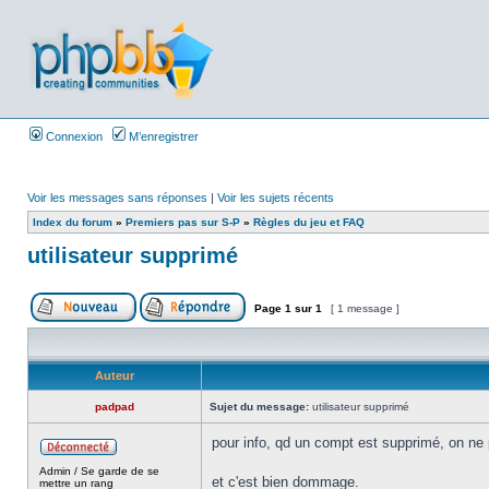
Connexion
M’enregistrer
Voir les messages sans réponses
|
Voir les sujets récents
Index du forum
»
Premiers pas sur S-P
»
Règles du jeu et FAQ
utilisateur supprimé
Page
1
sur
1
[ 1 message ]
Auteur
padpad
Sujet du message:
utilisateur supprimé
pour info, qd un compt est supprimé, on ne 
Admin / Se garde de se
et c'est bien dommage.
mettre un rang