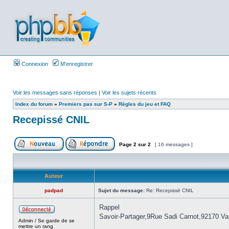
Connexion
M’enregistrer
Voir les messages sans réponses
|
Voir les sujets récents
Index du forum
»
Premiers pas sur S-P
»
Règles du jeu et FAQ
Recepissé CNIL
Page
2
sur
2
[ 16 messages ]
Auteur
padpad
Sujet du message:
Re: Recepissé CNIL
Rappel
Savoir-Partager,9Rue Sadi Carnot,92170 V
Admin / Se garde de se
mettre un rang