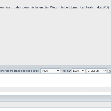
hen lässt, bahnt dem nächsten den Weg. (Herbert Ernst Karl Frahm aka WB)
ficher les messages postés depuis:
Trier par