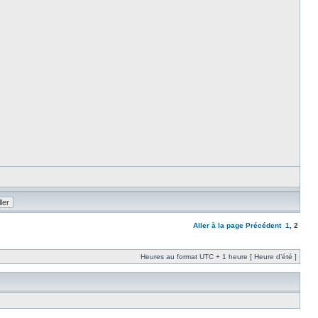
Aller à la page
Précédent
1
,
2
Heures au format UTC + 1 heure [ Heure d’été ]