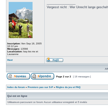
_________________
Vergesst nicht : Wer Unrecht lange gesche
Inscription:
Ven Sep 16, 2005
10:12 pm
Messages:
13566
Localisation:
Issy les mx et
Lausanne
Haut
Af
Page
2
sur
2
[ 16 messages ]
Index du forum
»
Premiers pas sur S-P
»
Règles du jeu et FAQ
Qui est en ligne
Utilisateurs parcourant ce forum: Aucun utilisateur enregistré et 5 invités