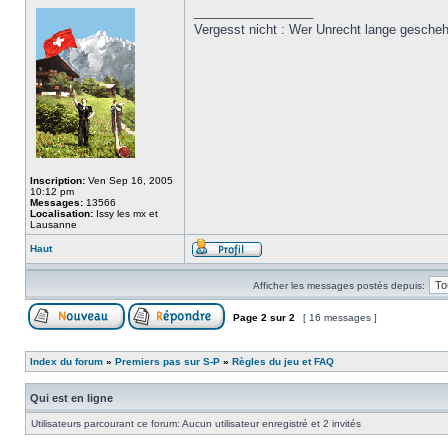
_________________
Vergesst nicht : Wer Unrecht lange gesche
Inscription:
Ven Sep 16, 2005
10:12 pm
Messages:
13566
Localisation:
Issy les mx et
Lausanne
Haut
Afficher les messages postés depuis:
Page
2
sur
2
[ 16 messages ]
Index du forum
»
Premiers pas sur S-P
»
Règles du jeu et FAQ
Qui est en ligne
Utilisateurs parcourant ce forum: Aucun utilisateur enregistré et 2 invités