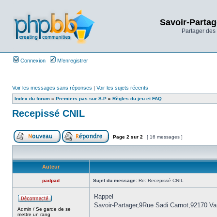
Savoir-Partag
Partager des 
Connexion
M’enregistrer
Voir les messages sans réponses
|
Voir les sujets récents
Index du forum
»
Premiers pas sur S-P
»
Règles du jeu et FAQ
Recepissé CNIL
Page
2
sur
2
[ 16 messages ]
Auteur
padpad
Sujet du message:
Re: Recepissé CNIL
Rappel
Savoir-Partager,9Rue Sadi Carnot,92170 V
Admin / Se garde de se
mettre un rang