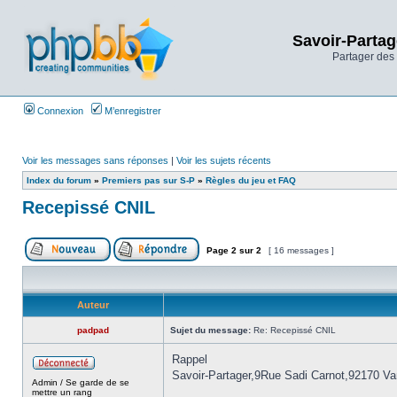
Savoir-Partag
Partager des 
Connexion
M’enregistrer
Voir les messages sans réponses
|
Voir les sujets récents
Index du forum
»
Premiers pas sur S-P
»
Règles du jeu et FAQ
Recepissé CNIL
Page
2
sur
2
[ 16 messages ]
Auteur
padpad
Sujet du message:
Re: Recepissé CNIL
Rappel
Savoir-Partager,9Rue Sadi Carnot,92170 V
Admin / Se garde de se
mettre un rang