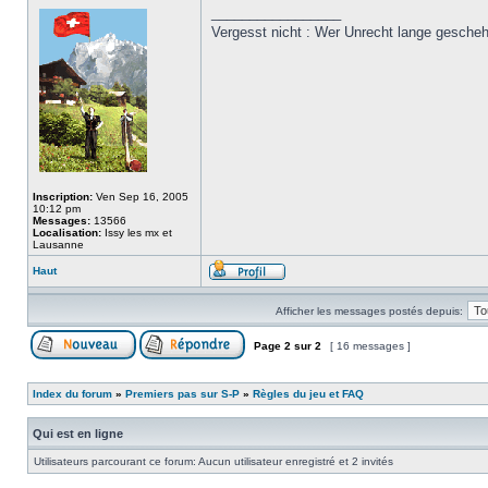
_________________
Vergesst nicht : Wer Unrecht lange gesche
Inscription:
Ven Sep 16, 2005
10:12 pm
Messages:
13566
Localisation:
Issy les mx et
Lausanne
Haut
Afficher les messages postés depuis:
Page
2
sur
2
[ 16 messages ]
Index du forum
»
Premiers pas sur S-P
»
Règles du jeu et FAQ
Qui est en ligne
Utilisateurs parcourant ce forum: Aucun utilisateur enregistré et 2 invités