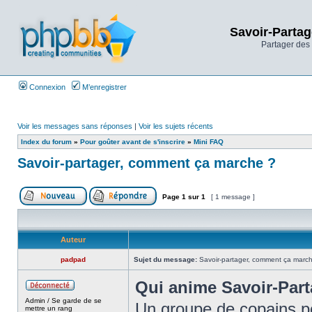
Savoir-Partag
Partager des 
Connexion
M’enregistrer
Voir les messages sans réponses
|
Voir les sujets récents
Index du forum
»
Pour goûter avant de s'inscrire
»
Mini FAQ
Savoir-partager, comment ça marche ?
Page
1
sur
1
[ 1 message ]
Auteur
padpad
Sujet du message:
Savoir-partager, comment ça marc
Qui anime Savoir-Part
Admin / Se garde de se
Un groupe de copains po
mettre un rang