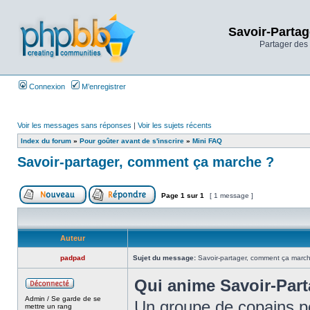
Savoir-Partag
Partager des 
Connexion
M’enregistrer
Voir les messages sans réponses
|
Voir les sujets récents
Index du forum
»
Pour goûter avant de s'inscrire
»
Mini FAQ
Savoir-partager, comment ça marche ?
Page
1
sur
1
[ 1 message ]
Auteur
padpad
Sujet du message:
Savoir-partager, comment ça marc
Qui anime Savoir-Part
Admin / Se garde de se
Un groupe de copains po
mettre un rang