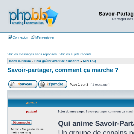
Savoir-Partag
Partager des 
Connexion
M’enregistrer
Voir les messages sans réponses
|
Voir les sujets récents
Index du forum
»
Pour goûter avant de s'inscrire
»
Mini FAQ
Savoir-partager, comment ça marche ?
Page
1
sur
1
[ 1 message ]
Auteur
padpad
Sujet du message:
Savoir-partager, comment ça marc
Qui anime Savoir-Part
Admin / Se garde de se
Un groupe de copains po
mettre un rang