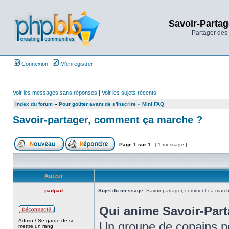
Savoir-Partag
Partager des 
Connexion
M’enregistrer
Voir les messages sans réponses
|
Voir les sujets récents
Index du forum
»
Pour goûter avant de s'inscrire
»
Mini FAQ
Savoir-partager, comment ça marche ?
Page
1
sur
1
[ 1 message ]
Auteur
padpad
Sujet du message:
Savoir-partager, comment ça marc
Qui anime Savoir-Part
Admin / Se garde de se
Un groupe de copains po
mettre un rang