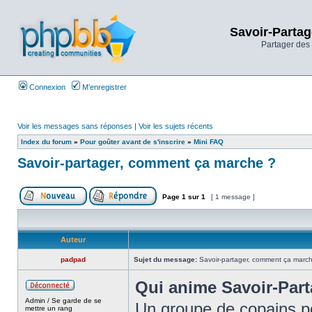
Savoir-Partag
Partager des 
Connexion
M’enregistrer
Voir les messages sans réponses
|
Voir les sujets récents
Index du forum
»
Pour goûter avant de s'inscrire
»
Mini FAQ
Savoir-partager, comment ça marche ?
Page
1
sur
1
[ 1 message ]
Auteur
padpad
Sujet du message:
Savoir-partager, comment ça marc
Qui anime Savoir-Part
Admin / Se garde de se
Un groupe de copains po
mettre un rang