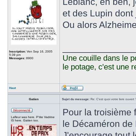
Leblanc, eh ben, 
et des Lupin dont 
Ou alors Alzheimer
______________
Inscription:
Ven Sep 16, 2005
5:39 pm
Une couille dans le p
Messages:
8900
le potage, c'est une r
Haut
Gatien
Sujet du message:
Re: C'est quoi votre livre ouvert 
Pour la troisième f
Lafleur was here. P'tite Vadrine
IS here. Gatien too.
le Décaméron de 
J'encourage tout l