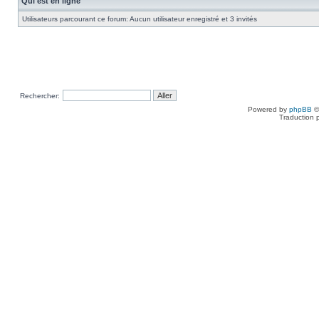
Qui est en ligne
Utilisateurs parcourant ce forum: Aucun utilisateur enregistré et 3 invités
Rechercher:
Powered by
phpBB
©
Traduction 