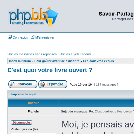
Savoir-Partag
Partager des 
Connexion
M’enregistrer
Voir les messages sans réponses
|
Voir les sujets récents
Index du forum
»
Pour goûter avant de s'inscrire
»
Les cadavres exquis
C'est quoi votre livre ouvert ?
Page
10
sur
10
[ 137 messages ]
Imprimer le sujet
Auteur
Francis
Sujet du message:
Re: C'est quoi votre livre ouvert 
Moi, je pensais av
Posteur(se) fou (lle)