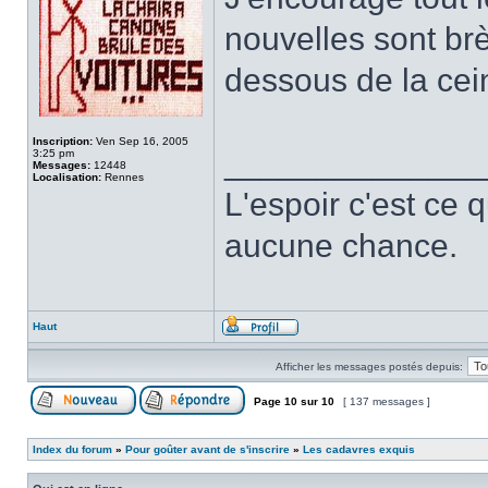
nouvelles sont br
dessous de la cei
Inscription:
Ven Sep 16, 2005
______________
3:25 pm
Messages:
12448
Localisation:
Rennes
L'espoir c'est ce 
aucune chance.
Haut
Afficher les messages postés depuis:
Page
10
sur
10
[ 137 messages ]
Index du forum
»
Pour goûter avant de s'inscrire
»
Les cadavres exquis