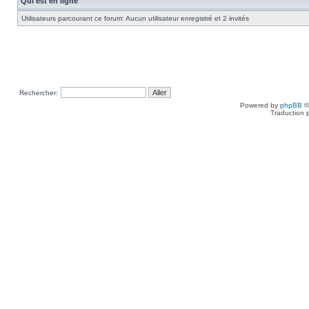
Qui est en ligne
Utilisateurs parcourant ce forum: Aucun utilisateur enregistré et 2 invités
Rechercher:
Powered by
phpBB
©
Traduction 