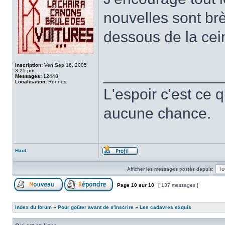
nouvelles sont br
dessous de la cei
Inscription:
Ven Sep 16, 2005
______________
3:25 pm
Messages:
12448
Localisation:
Rennes
L'espoir c'est ce 
aucune chance.
Haut
Afficher les messages postés depuis:
Page
10
sur
10
[ 137 messages ]
Index du forum
»
Pour goûter avant de s'inscrire
»
Les cadavres exquis