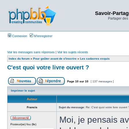
Savoir-Partag
Partager des 
Connexion
M’enregistrer
Voir les messages sans réponses
|
Voir les sujets récents
Index du forum
»
Pour goûter avant de s'inscrire
»
Les cadavres exquis
C'est quoi votre livre ouvert ?
Page
10
sur
10
[ 137 messages ]
Imprimer le sujet
Auteur
Francis
Sujet du message:
Re: C'est quoi votre livre ouvert 
Moi, je pensais av
Posteur(se) fou (lle)