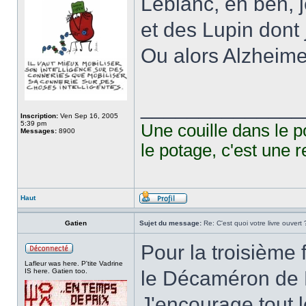
Leblanc, eh ben, 
et des Lupin dont 
Ou alors Alzheimer
______________
Inscription:
Ven Sep 16, 2005
5:39 pm
Une couille dans le p
Messages:
8900
le potage, c'est une r
Haut
Gatien
Sujet du message:
Re: C'est quoi votre livre ouvert 
Pour la troisième f
Lafleur was here. P'tite Vadrine
IS here. Gatien too.
le Décaméron de 
J'encourage tout l