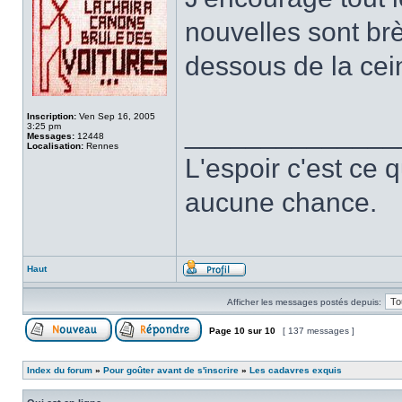
nouvelles sont br
dessous de la cei
Inscription:
Ven Sep 16, 2005
______________
3:25 pm
Messages:
12448
Localisation:
Rennes
L'espoir c'est ce 
aucune chance.
Haut
Afficher les messages postés depuis:
Page
10
sur
10
[ 137 messages ]
Index du forum
»
Pour goûter avant de s'inscrire
»
Les cadavres exquis