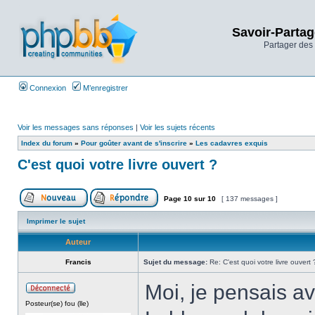
Savoir-Partag
Partager des 
Connexion
M’enregistrer
Voir les messages sans réponses
|
Voir les sujets récents
Index du forum
»
Pour goûter avant de s'inscrire
»
Les cadavres exquis
C'est quoi votre livre ouvert ?
Page
10
sur
10
[ 137 messages ]
Imprimer le sujet
Auteur
Francis
Sujet du message:
Re: C'est quoi votre livre ouvert 
Moi, je pensais av
Posteur(se) fou (lle)