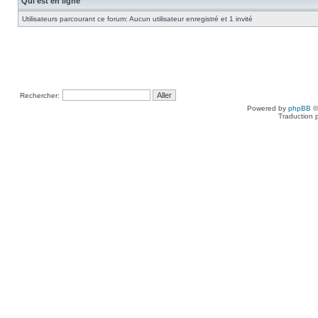
Qui est en ligne
Utilisateurs parcourant ce forum: Aucun utilisateur enregistré et 1 invité
Rechercher:
Powered by
phpBB
©
Traduction 