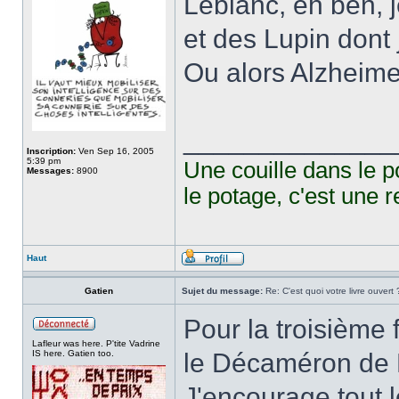
Leblanc, eh ben, 
et des Lupin dont 
Ou alors Alzheimer
______________
Inscription:
Ven Sep 16, 2005
5:39 pm
Une couille dans le p
Messages:
8900
le potage, c'est une r
Haut
Gatien
Sujet du message:
Re: C'est quoi votre livre ouvert 
Pour la troisième f
Lafleur was here. P'tite Vadrine
IS here. Gatien too.
le Décaméron de 
J'encourage tout l