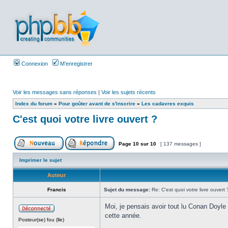
Connexion
M’enregistrer
Voir les messages sans réponses
|
Voir les sujets récents
Index du forum
»
Pour goûter avant de s'inscrire
»
Les cadavres exquis
C'est quoi votre livre ouvert ?
Page
10
sur
10
[ 137 messages ]
Imprimer le sujet
Auteur
Francis
Sujet du message:
Re: C'est quoi votre livre ouvert 
Moi, je pensais avoir tout lu Conan Doyle
cette année.
Posteur(se) fou (lle)