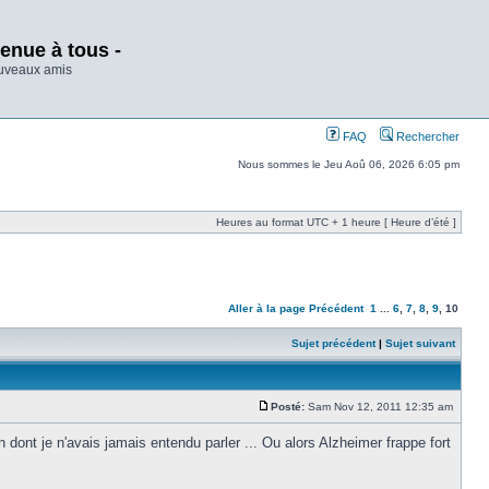
enue à tous -
ouveaux amis
FAQ
Rechercher
Nous sommes le Jeu Aoû 06, 2026 6:05 pm
Heures au format UTC + 1 heure [ Heure d’été ]
Aller à la page
Précédent
1
...
6
,
7
,
8
,
9
,
10
Sujet précédent
|
Sujet suivant
Posté:
Sam Nov 12, 2011 12:35 am
dont je n'avais jamais entendu parler ... Ou alors Alzheimer frappe fort