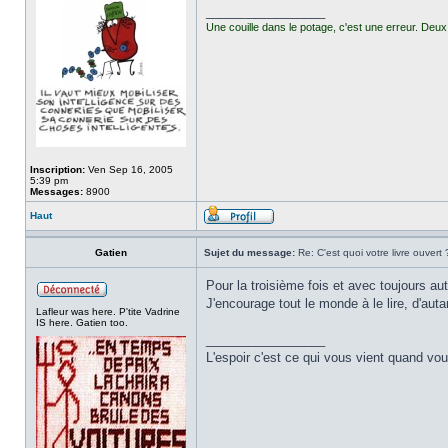
_________________
Une couille dans le potage, c'est une erreur. Deux 
Inscription:
Ven Sep 16, 2005
5:39 pm
Messages:
8900
Haut
Gatien
Sujet du message:
Re: C'est quoi votre livre ouvert 
Pour la troisième fois et avec toujours a
J'encourage tout le monde à le lire, d'au
Lafleur was here. P'tite Vadrine
IS here. Gatien too.
_________________
L'espoir c'est ce qui vous vient quand v