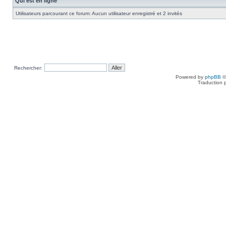
Qui est en ligne
Utilisateurs parcourant ce forum: Aucun utilisateur enregistré et 2 invités
Rechercher:
Powered by
phpBB
©
Traduction 