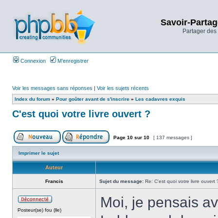
Savoir-Partag
Partager des 
Connexion
M’enregistrer
Voir les messages sans réponses
|
Voir les sujets récents
Index du forum
»
Pour goûter avant de s'inscrire
»
Les cadavres exquis
C'est quoi votre livre ouvert ?
Page
10
sur
10
[ 137 messages ]
Imprimer le sujet
Auteur
Francis
Sujet du message:
Re: C'est quoi votre livre ouvert 
Moi, je pensais av
Posteur(se) fou (lle)