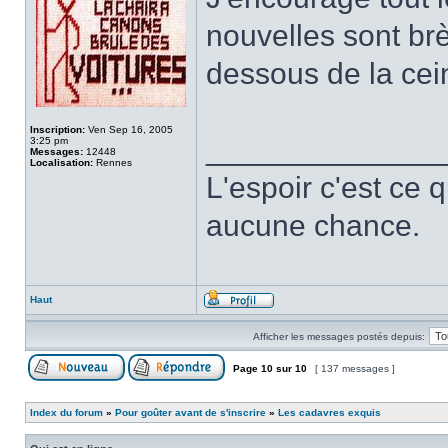
nouvelles sont br
dessous de la cei
Inscription:
Ven Sep 16, 2005
______________
3:25 pm
Messages:
12448
Localisation:
Rennes
L'espoir c'est ce 
aucune chance.
Haut
Afficher les messages postés depuis:
Page
10
sur
10
[ 137 messages ]
Index du forum
»
Pour goûter avant de s'inscrire
»
Les cadavres exquis