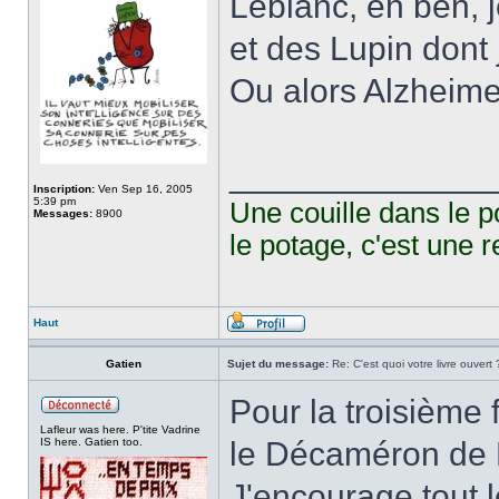
Leblanc, eh ben, 
et des Lupin dont 
Ou alors Alzheimer
______________
Inscription:
Ven Sep 16, 2005
5:39 pm
Une couille dans le p
Messages:
8900
le potage, c'est une r
Haut
Gatien
Sujet du message:
Re: C'est quoi votre livre ouvert 
Pour la troisième f
Lafleur was here. P'tite Vadrine
IS here. Gatien too.
le Décaméron de 
J'encourage tout l