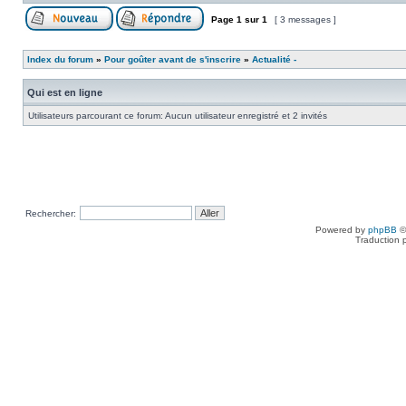
Page
1
sur
1
[ 3 messages ]
Index du forum
»
Pour goûter avant de s'inscrire
»
Actualité -
Qui est en ligne
Utilisateurs parcourant ce forum: Aucun utilisateur enregistré et 2 invités
Rechercher:
Powered by
phpBB
©
Traduction 