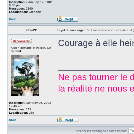
Inscription:
Sam Sep 17, 2005
8:08 pm
Messages:
2260
Localisation:
Grenoble
Haut
Odie22
Sujet du message:
Re: Une femme accouche de huit (8
Courage à elle hei
A bien démarré et ira loin. On
l'attend
______________
Ne pas tourner le d
la réalité ne nous 
Inscription:
Mer Nov 26, 2008
12:46 am
Messages:
573
Localisation:
Lille
Haut
Afficher les messages postés depuis: