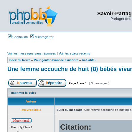
Savoir-Partag
Partager des 
Connexion
M’enregistrer
Voir les messages sans réponses
|
Voir les sujets récents
Index du forum
»
Pour goûter avant de s'inscrire
»
Actualité -
Une femme accouche de huit (8) bébés viva
Page
1
sur
1
[ 3 messages ]
Imprimer le sujet
Auteur
lafleurdesbois
Sujet du message:
Une femme accouche de huit (8) b
Citation:
The only Fleur !