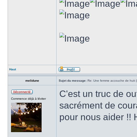
Haut
melidune
Sujet du message:
Re: Une femme accouche de huit (8
C'est un truc de ou
Commence déjà à léviter
sacrément de coura
pour nous aider !! 