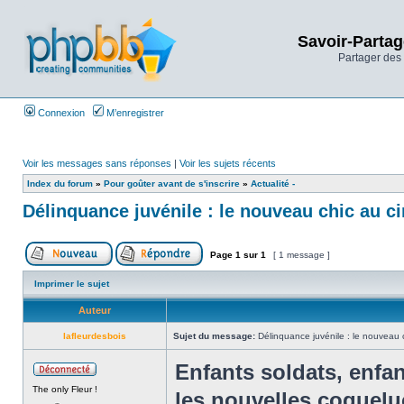
Savoir-Partag
Partager des 
Connexion
M’enregistrer
Voir les messages sans réponses
|
Voir les sujets récents
Index du forum
»
Pour goûter avant de s'inscrire
»
Actualité -
Délinquance juvénile : le nouveau chic au c
Page
1
sur
1
[ 1 message ]
Imprimer le sujet
Auteur
lafleurdesbois
Sujet du message:
Délinquance juvénile : le nouveau 
Enfants soldats, enfant
The only Fleur !
les nouvelles coquelu