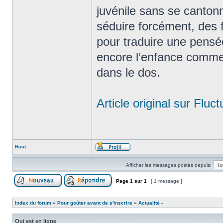
juvénile sans se cantonn
séduire forcément, des 
pour traduire une pensé
encore l’enfance comme 
dans le dos.
Article original sur Fluct
Haut
Afficher les messages postés depuis:
Page
1
sur
1
[ 1 message ]
Index du forum
»
Pour goûter avant de s'inscrire
»
Actualité -
Qui est en ligne