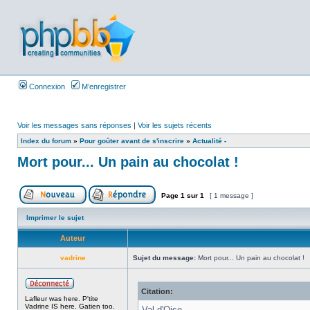
Connexion
M’enregistrer
Voir les messages sans réponses
|
Voir les sujets récents
Index du forum
»
Pour goûter avant de s'inscrire
»
Actualité -
Mort pour... Un pain au chocolat !
Page
1
sur
1
[ 1 message ]
Imprimer le sujet
Auteur
vadrine
Sujet du message:
Mort pour... Un pain au chocolat !
Citation:
Lafleur was here. P'tite
Vadrine IS here. Gatien too.
Val d'Oise