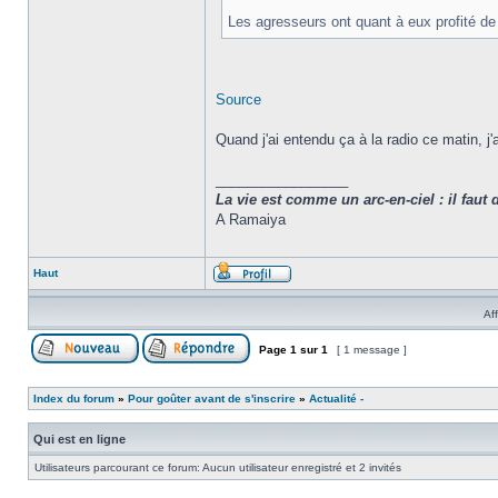
Les agresseurs ont quant à eux profité de l
Source
Quand j'ai entendu ça à la radio ce matin, j
_________________
La vie est comme un arc-en-ciel : il faut 
A Ramaiya
Haut
Af
Page
1
sur
1
[ 1 message ]
Index du forum
»
Pour goûter avant de s'inscrire
»
Actualité -
Qui est en ligne
Utilisateurs parcourant ce forum: Aucun utilisateur enregistré et 2 invités