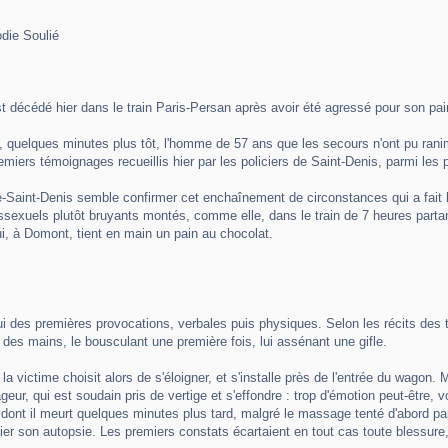
odie Soulié
 décédé hier dans le train Paris-Persan après avoir été agressé pour son pai
quelques minutes plus tôt, l'homme de 57 ans que les secours n'ont pu ranimer,
premiers témoignages recueillis hier par les policiers de Saint-Denis, parmi le
e-Saint-Denis semble confirmer cet enchaînement de circonstances qui a fait ba
sexuels plutôt bruyants montés, comme elle, dans le train de 7 heures partant 
lui, à Domont, tient en main un pain au chocolat.
lui des premières provocations, verbales puis physiques. Selon les récits des
 des mains, le bousculant une première fois, lui assénant une gifle.
la victime choisit alors de s'éloigner, et s'installe près de l'entrée du wagon
geur, qui est soudain pris de vertige et s'effondre : trop d'émotion peut-être, 
ont il meurt quelques minutes plus tard, malgré le massage tenté d'abord par
fier son autopsie. Les premiers constats écartaient en tout cas toute blessure