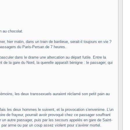
n au chocolat.
 hier matin, dans un train de banlieue, serait-il toujours en vie ?
s passagers du Paris-Persan de 7 heures.
sculer dans le drame une altercation au départ futile. Entre la
de la gare du Nord, la querelle apparaît bénigne : le passager, qui
 témoins, les deux transsexuels auraient réclamé son petit pain au
. Mais les deux hommes le suivent, et la provocation s'envenime. L'un
voire de frayeur, pourrait avoir provoqué chez ce passager souffrant
 un autre passager, puis par les secours appelés en gare de Saint-
, par arme ou par un coup assez violent pour s'avérer mortel.