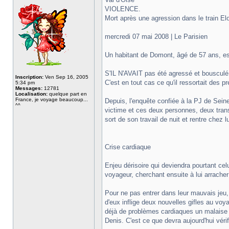
VIOLENCE.
Mort après une agression dans le train El
mercredi 07 mai 2008 | Le Parisien
Un habitant de Domont, âgé de 57 ans, est
S'IL N'AVAIT pas été agressé et bousculé, 
Inscription:
Ven Sep 16, 2005
C'est en tout cas ce qu'il ressortait des 
5:34 pm
Messages:
12781
Localisation:
quelque part en
France, je voyage beaucoup...
Depuis, l'enquête confiée à la PJ de Sein
^^
victime et ces deux personnes, deux trans
sort de son travail de nuit et rentre chez 
Crise cardiaque
Enjeu dérisoire qui deviendra pourtant ce
voyageur, cherchant ensuite à lui arracher
Pour ne pas entrer dans leur mauvais jeu, 
d'eux inflige deux nouvelles gifles au voya
déjà de problèmes cardiaques un malaise d
Denis. C'est ce que devra aujourd'hui véri