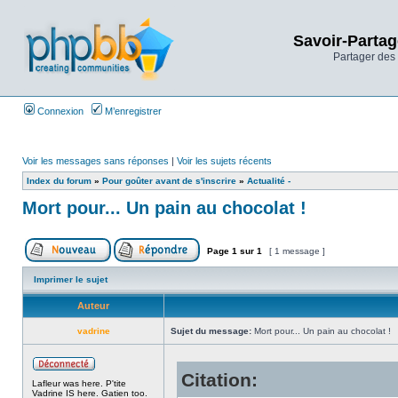
Savoir-Partag
Partager des 
Connexion
M’enregistrer
Voir les messages sans réponses
|
Voir les sujets récents
Index du forum
»
Pour goûter avant de s'inscrire
»
Actualité -
Mort pour... Un pain au chocolat !
Page
1
sur
1
[ 1 message ]
Imprimer le sujet
Auteur
vadrine
Sujet du message:
Mort pour... Un pain au chocolat !
Citation:
Lafleur was here. P'tite
Vadrine IS here. Gatien too.