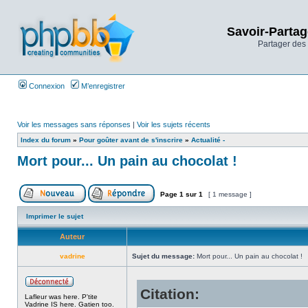
Savoir-Partag
Partager des 
Connexion
M’enregistrer
Voir les messages sans réponses
|
Voir les sujets récents
Index du forum
»
Pour goûter avant de s'inscrire
»
Actualité -
Mort pour... Un pain au chocolat !
Page
1
sur
1
[ 1 message ]
Imprimer le sujet
Auteur
vadrine
Sujet du message:
Mort pour... Un pain au chocolat !
Citation:
Lafleur was here. P'tite
Vadrine IS here. Gatien too.