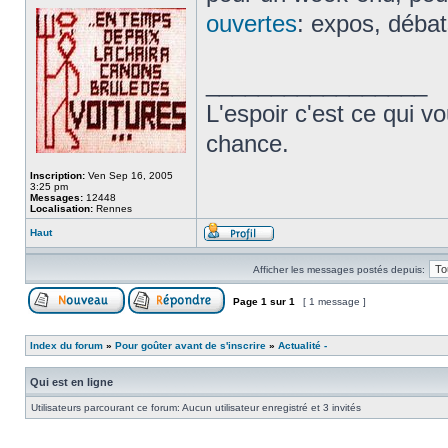
ouvertes
: expos, débat
_________________
L'espoir c'est ce qui 
chance.
Inscription:
Ven Sep 16, 2005
3:25 pm
Messages:
12448
Localisation:
Rennes
Haut
Afficher les messages postés depuis:
Page
1
sur
1
[ 1 message ]
Index du forum
»
Pour goûter avant de s'inscrire
»
Actualité -
Qui est en ligne
Utilisateurs parcourant ce forum: Aucun utilisateur enregistré et 3 invités