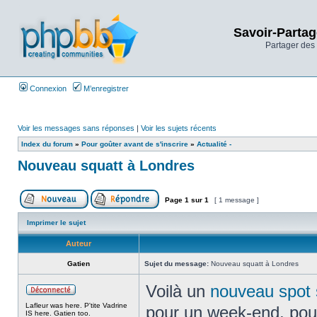
Savoir-Partag
Partager des 
Connexion
M’enregistrer
Voir les messages sans réponses
|
Voir les sujets récents
Index du forum
»
Pour goûter avant de s'inscrire
»
Actualité -
Nouveau squatt à Londres
Page
1
sur
1
[ 1 message ]
Imprimer le sujet
Auteur
Gatien
Sujet du message:
Nouveau squatt à Londres
Voilà un
nouveau spot 
Lafleur was here. P'tite Vadrine
pour un week-end, pour
IS here. Gatien too.