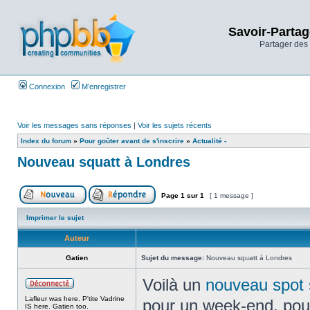
Savoir-Partag
Partager des 
Connexion
M’enregistrer
Voir les messages sans réponses
|
Voir les sujets récents
Index du forum
»
Pour goûter avant de s'inscrire
»
Actualité -
Nouveau squatt à Londres
Page
1
sur
1
[ 1 message ]
Imprimer le sujet
Auteur
Gatien
Sujet du message:
Nouveau squatt à Londres
Voilà un
nouveau spot 
Lafleur was here. P'tite Vadrine
pour un week-end, pour
IS here. Gatien too.