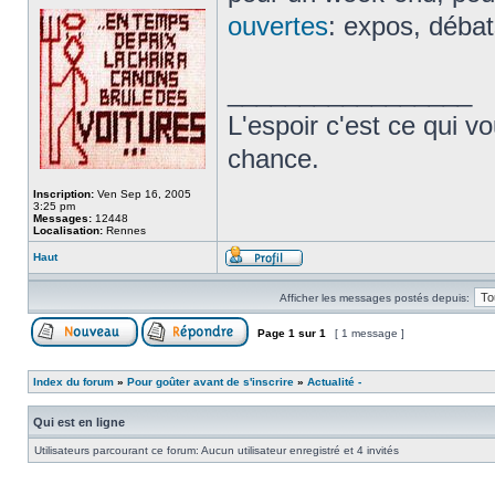
ouvertes
: expos, débat
_________________
L'espoir c'est ce qui 
chance.
Inscription:
Ven Sep 16, 2005
3:25 pm
Messages:
12448
Localisation:
Rennes
Haut
Afficher les messages postés depuis:
Page
1
sur
1
[ 1 message ]
Index du forum
»
Pour goûter avant de s'inscrire
»
Actualité -
Qui est en ligne
Utilisateurs parcourant ce forum: Aucun utilisateur enregistré et 4 invités