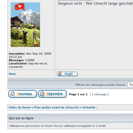
Vergesst nicht : Wer Unrecht lange gesche
Inscription:
Ven Sep 16, 2005
10:12 pm
Messages:
13566
Localisation:
Issy les mx et
Lausanne
Haut
Afficher les messages postés depuis:
Page
1
sur
1
[ 1 message ]
Index du forum
»
Pour goûter avant de s'inscrire
»
Actualité -
Qui est en ligne
Utilisateurs parcourant ce forum: Aucun utilisateur enregistré et 1 invité