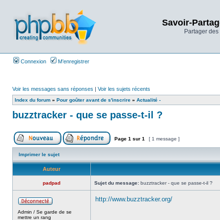
Savoir-Partag
Partager des 
Connexion
M’enregistrer
Voir les messages sans réponses
|
Voir les sujets récents
Index du forum
»
Pour goûter avant de s'inscrire
»
Actualité -
buzztracker - que se passe-t-il ?
Page
1
sur
1
[ 1 message ]
Imprimer le sujet
Auteur
padpad
Sujet du message:
buzztracker - que se passe-t-il ?
http://www.buzztracker.org/
Admin / Se garde de se
_________________
mettre un rang