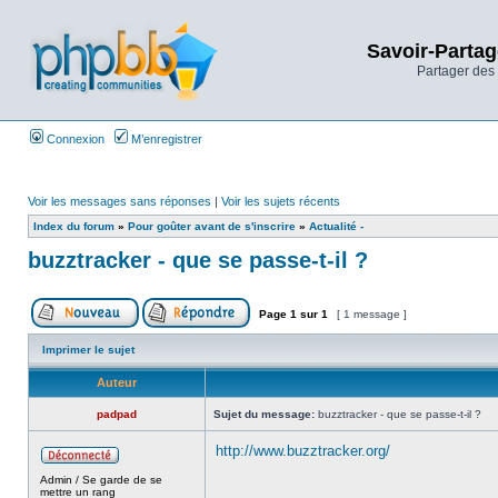
Savoir-Partag
Partager des 
Connexion
M’enregistrer
Voir les messages sans réponses
|
Voir les sujets récents
Index du forum
»
Pour goûter avant de s'inscrire
»
Actualité -
buzztracker - que se passe-t-il ?
Page
1
sur
1
[ 1 message ]
Imprimer le sujet
Auteur
padpad
Sujet du message:
buzztracker - que se passe-t-il ?
http://www.buzztracker.org/
Admin / Se garde de se
_________________
mettre un rang