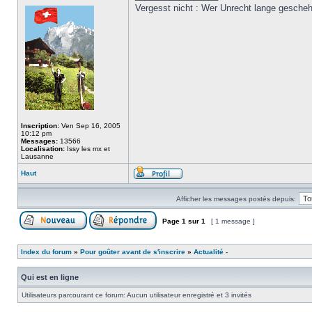
Vergesst nicht : Wer Unrecht lange gesche
Inscription:
Ven Sep 16, 2005
10:12 pm
Messages:
13566
Localisation:
Issy les mx et
Lausanne
Haut
Afficher les messages postés depuis:
Page
1
sur
1
[ 1 message ]
Index du forum
»
Pour goûter avant de s'inscrire
»
Actualité -
Qui est en ligne
Utilisateurs parcourant ce forum: Aucun utilisateur enregistré et 3 invités