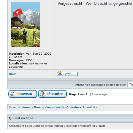
Vergesst nicht : Wer Unrecht lange gesche
Inscription:
Ven Sep 16, 2005
10:12 pm
Messages:
13566
Localisation:
Issy les mx et
Lausanne
Haut
Afficher les messages postés depuis:
Page
1
sur
1
[ 1 message ]
Index du forum
»
Pour goûter avant de s'inscrire
»
Actualité -
Qui est en ligne
Utilisateurs parcourant ce forum: Aucun utilisateur enregistré et 1 invité