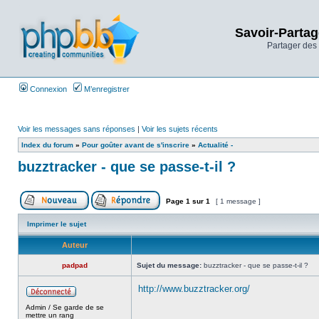
Savoir-Partag
Partager des 
Connexion
M’enregistrer
Voir les messages sans réponses
|
Voir les sujets récents
Index du forum
»
Pour goûter avant de s'inscrire
»
Actualité -
buzztracker - que se passe-t-il ?
Page
1
sur
1
[ 1 message ]
Imprimer le sujet
Auteur
padpad
Sujet du message:
buzztracker - que se passe-t-il ?
http://www.buzztracker.org/
Admin / Se garde de se
_________________
mettre un rang