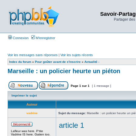
Savoir-Partag
Partager des 
Connexion
M’enregistrer
Voir les messages sans réponses
|
Voir les sujets récents
Index du forum
»
Pour goûter avant de s'inscrire
»
Actualité -
Marseille : un policier heurte un piéton
Page
1
sur
1
[ 1 message ]
Imprimer le sujet
Auteur
vadrine
Sujet du message:
Marseille : un policier heurte un pi
article 1
Lafleur was here. P'tite
Vadrine IS here. Gatien too.