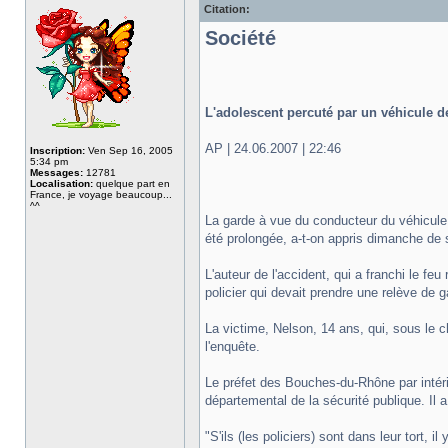
Citation:
Société
L'adolescent percuté par un véhicule d
AP | 24.06.2007 | 22:46
Inscription:
Ven Sep 16, 2005
5:34 pm
Messages:
12781
Localisation:
quelque part en
France, je voyage beaucoup...
^^
La garde à vue du conducteur du véhicule 
été prolongée, a-t-on appris dimanche de s
L'auteur de l'accident, qui a franchi le fe
policier qui devait prendre une relève de g
La victime, Nelson, 14 ans, qui, sous le 
l'enquête.
Le préfet des Bouches-du-Rhône par intéri
départemental de la sécurité publique. Il a 
"S'ils (les policiers) sont dans leur tort, 