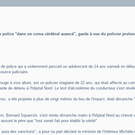
e police "dans un coma cérébral avancé", garde à vue du policier prolo
de police qui a violemment percuté un adolescent de 14 ans samedi en début d
ource judiciaire.
u rouge à vive allure, est un policier stagiaire de 22 ans, qui était affecté au
arde de détenu à l'hôpital Nord. Le test d'alcoolémie du conducteur s'est révél
choc, a été projetée à plus de vingt mètres du lieu de l'impact, était dimanch
m, Bernard Squarcini, s'est rendu dimanche matin à l'hôpital Nord au chevet d
assuré le père que "tout serait fait pour établir la vérité".
il y aura des sanctions", a pour sa part déclaré la ministre de l'Intérieur Michè