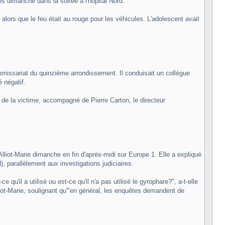
 dimanche dans la soirée à l'hôpital Nord.
lors que le feu était au rouge pour les véhicules. L'adolescent avait
 commissariat du quinzième arrondissement. Il conduisait un collègue
é négatif.
 de la victime, accompagné de Pierre Carton, le directeur
le Alliot-Marie dimanche en fin d'après-midi sur Europe 1. Elle a expliqué
, parallèlement aux investigations judiciaires.
 qu'il a utilisé ou est-ce qu'il n'a pas utilisé le gyrophare?", a-t-elle
liot-Marie, soulignant qu'"en général, les enquêtes demandent de