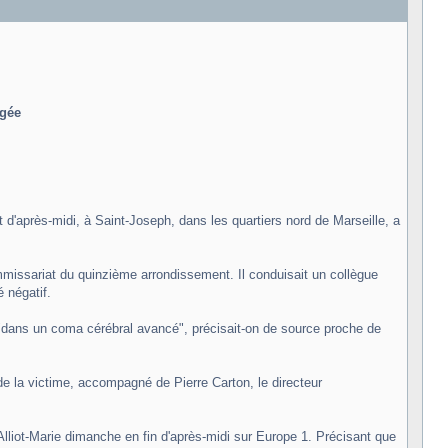
ngée
'après-midi, à Saint-Joseph, dans les quartiers nord de Marseille, a
 commissariat du quinzième arrondissement. Il conduisait un collègue
é négatif.
e "dans un coma cérébral avancé", précisait-on de source proche de
e la victime, accompagné de Pierre Carton, le directeur
le Alliot-Marie dimanche en fin d'après-midi sur Europe 1. Précisant que