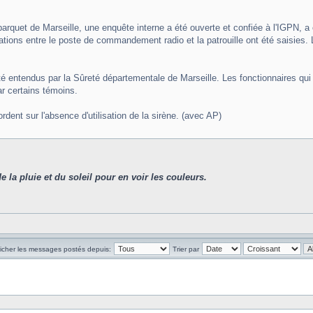
e parquet de Marseille, une enquête interne a été ouverte et confiée à l'IGP
ions entre le poste de commandement radio et la patrouille ont été saisies. L
té entendus par la Sûreté départementale de Marseille. Les fonctionnaires qui 
par certains témoins.
dent sur l'absence d'utilisation de la sirène. (avec AP)
de la pluie et du soleil pour en voir les couleurs.
ficher les messages postés depuis:
Trier par