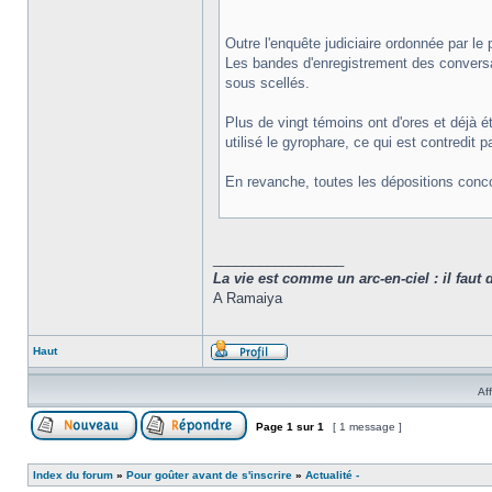
Outre l'enquête judiciaire ordonnée par l
Les bandes d'enregistrement des conversat
sous scellés.
Plus de vingt témoins ont d'ores et déjà é
utilisé le gyrophare, ce qui est contredit 
En revanche, toutes les dépositions concor
_________________
La vie est comme un arc-en-ciel : il faut 
A Ramaiya
Haut
Af
Page
1
sur
1
[ 1 message ]
Index du forum
»
Pour goûter avant de s'inscrire
»
Actualité -