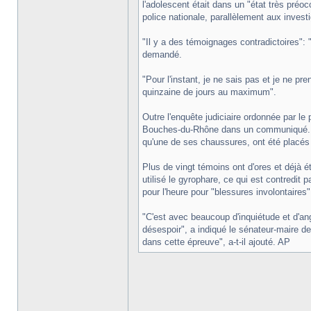
l'adolescent était dans un "état très préo
police nationale, parallèlement aux investi
"Il y a des témoignages contradictoires": "es
demandé.
"Pour l'instant, je ne sais pas et je ne p
quinzaine de jours au maximum".
Outre l'enquête judiciaire ordonnée par le
Bouches-du-Rhône dans un communiqué. Les
qu'une de ses chaussures, ont été placés
Plus de vingt témoins ont d'ores et déjà é
utilisé le gyrophare, ce qui est contredit 
pour l'heure pour "blessures involontaires"
"C'est avec beaucoup d'inquiétude et d'ang
désespoir", a indiqué le sénateur-maire d
dans cette épreuve", a-t-il ajouté. AP