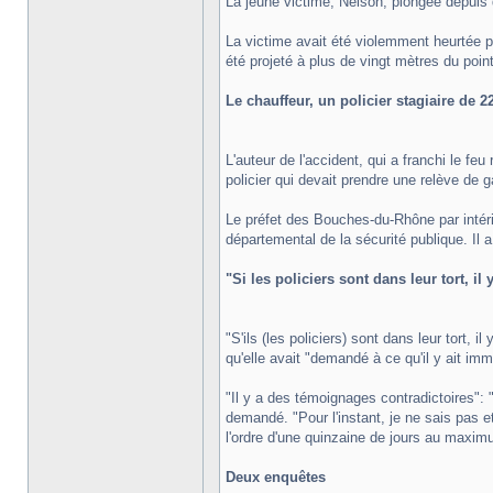
La jeune victime, Nelson, plongée depuis
La victime avait été violemment heurtée pa
été projeté à plus de vingt mètres du poin
Le chauffeur, un policier stagiaire de 2
L'auteur de l'accident, qui a franchi le fe
policier qui devait prendre une relève de g
Le préfet des Bouches-du-Rhône par intéri
départemental de la sécurité publique. Il a 
"Si les policiers sont dans leur tort, il
"S'ils (les policiers) sont dans leur tort, 
qu'elle avait "demandé à ce qu'il y ait im
"Il y a des témoignages contradictoires": "es
demandé. "Pour l'instant, je ne sais pas e
l'ordre d'une quinzaine de jours au maxim
Deux enquêtes