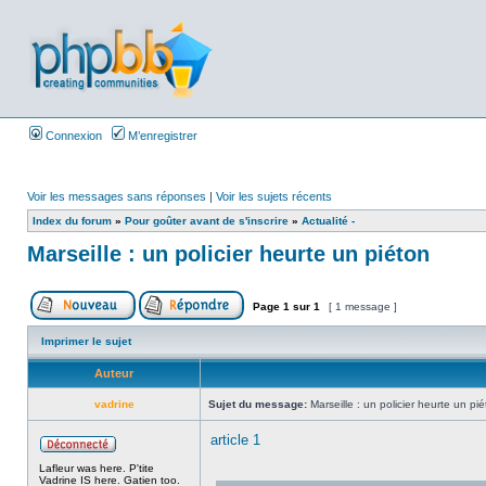
Connexion
M’enregistrer
Voir les messages sans réponses
|
Voir les sujets récents
Index du forum
»
Pour goûter avant de s'inscrire
»
Actualité -
Marseille : un policier heurte un piéton
Page
1
sur
1
[ 1 message ]
Imprimer le sujet
Auteur
vadrine
Sujet du message:
Marseille : un policier heurte un pi
article 1
Lafleur was here. P'tite
Vadrine IS here. Gatien too.