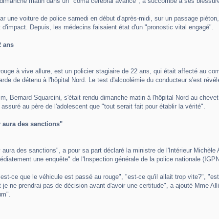
 dimanche matin dans un "coma cérébral avancé", a succombé à ses blessures
r une voiture de police samedi en début d'après-midi, sur un passage piéton, a
t d'impact. Depuis, les médecins faisaient état d'un "pronostic vital engagé".
2 ans
u rouge à vive allure, est un policier stagiaire de 22 ans, qui était affecté au
arde de détenu à l'hôpital Nord. Le test d'alcoolémie du conducteur s'est révél
m, Bernard Squarcini, s'était rendu dimanche matin à l'hôpital Nord au chevet
assuré au père de l'adolescent que "tout serait fait pour établir la vérité".
 y aura des sanctions"
il y aura des sanctions", a pour sa part déclaré la ministre de l'Intérieur Michè
médiatement une enquête" de l'Inspection générale de la police nationale (IGPN)
t-ce que le véhicule est passé au rouge", "est-ce qu'il allait trop vite?", "est-ce
t je ne prendrai pas de décision avant d'avoir une certitude", a ajouté Mme Al
um".