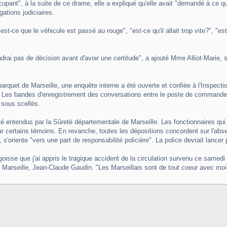
ccupant", à la suite de ce drame, elle a expliqué qu'elle avait "demandé à ce q
gations judiciaires.
t-ce que le véhicule est passé au rouge", "est-ce qu'il allait trop vite?", "est-ce
rendrai pas de décision avant d'avoir une certitude", a ajouté Mme Alliot-Marie,
 parquet de Marseille, une enquête interne a été ouverte et confiée à l'Inspecti
 bandes d'enregistrement des conversations entre le poste de commandement r
 sous scellés.
té entendus par la Sûreté départementale de Marseille. Les fonctionnaires qui 
par certains témoins. En revanche, toutes les dépositions concordent sur l'absen
, s'oriente "vers une part de responsabilité policière". La police devrait lanc
oisse que j'ai appris le tragique accident de la circulation survenu ce samedi à
e Marseille, Jean-Claude Gaudin. "Les Marseillais sont de tout coeur avec mo