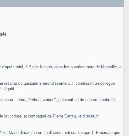
ngée
'après-midi, à Saint-Joseph, dans les quartiers nord de Marseille, a
 commissariat du quinzième arrondissement. Il conduisait un collègue
é négatif.
e "dans un coma cérébral avancé", précisait-on de source proche de
e la victime, accompagné de Pierre Carton, le directeur
le Alliot-Marie dimanche en fin d'après-midi sur Europe 1. Précisant que