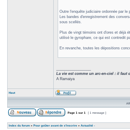
Outre l'enquête judiciaire ordonnée par l
Les bandes d'enregistrement des conversat
sous scellés.
Plus de vingt témoins ont d'ores et déjà é
utilisé le gyrophare, ce qui est contredit 
En revanche, toutes les dépositions concor
_________________
La vie est comme un arc-en-ciel : il faut 
A Ramaiya
Haut
Af
Page
1
sur
1
[ 1 message ]
Index du forum
»
Pour goûter avant de s'inscrire
»
Actualité -