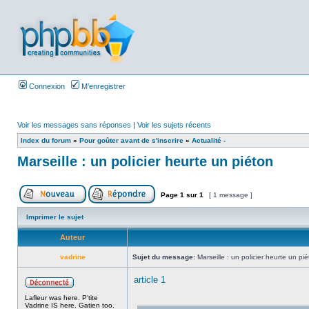
Connexion
M’enregistrer
Voir les messages sans réponses
|
Voir les sujets récents
Index du forum
»
Pour goûter avant de s'inscrire
»
Actualité -
Marseille : un policier heurte un piéton
Page
1
sur
1
[ 1 message ]
Imprimer le sujet
Auteur
vadrine
Sujet du message:
Marseille : un policier heurte un pi
article 1
Lafleur was here. P'tite
Vadrine IS here. Gatien too.