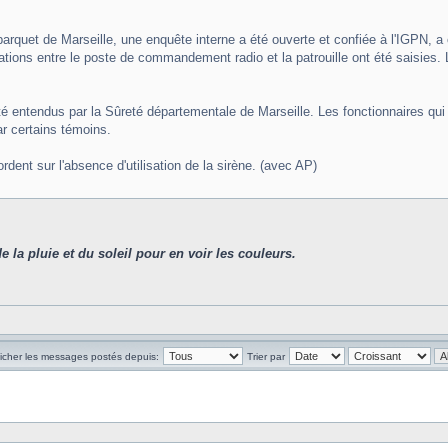
e parquet de Marseille, une enquête interne a été ouverte et confiée à l'IGP
ions entre le poste de commandement radio et la patrouille ont été saisies. L
té entendus par la Sûreté départementale de Marseille. Les fonctionnaires qui 
par certains témoins.
dent sur l'absence d'utilisation de la sirène. (avec AP)
de la pluie et du soleil pour en voir les couleurs.
ficher les messages postés depuis:
Trier par