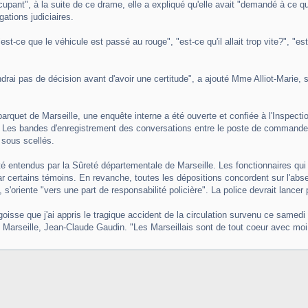
ccupant", à la suite de ce drame, elle a expliqué qu'elle avait "demandé à ce q
gations judiciaires.
t-ce que le véhicule est passé au rouge", "est-ce qu'il allait trop vite?", "est-ce
rendrai pas de décision avant d'avoir une certitude", a ajouté Mme Alliot-Marie,
 parquet de Marseille, une enquête interne a été ouverte et confiée à l'Inspecti
 bandes d'enregistrement des conversations entre le poste de commandement r
 sous scellés.
té entendus par la Sûreté départementale de Marseille. Les fonctionnaires qui 
par certains témoins. En revanche, toutes les dépositions concordent sur l'absen
, s'oriente "vers une part de responsabilité policière". La police devrait lanc
oisse que j'ai appris le tragique accident de la circulation survenu ce samedi à
e Marseille, Jean-Claude Gaudin. "Les Marseillais sont de tout coeur avec mo