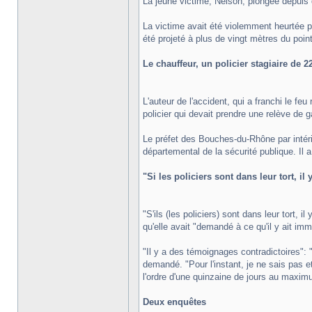
La jeune victime, Nelson, plongée depuis
La victime avait été violemment heurtée pa
été projeté à plus de vingt mètres du poin
Le chauffeur, un policier stagiaire de 2
L'auteur de l'accident, qui a franchi le fe
policier qui devait prendre une relève de g
Le préfet des Bouches-du-Rhône par intéri
départemental de la sécurité publique. Il a 
"Si les policiers sont dans leur tort, il
"S'ils (les policiers) sont dans leur tort, 
qu'elle avait "demandé à ce qu'il y ait im
"Il y a des témoignages contradictoires": "es
demandé. "Pour l'instant, je ne sais pas e
l'ordre d'une quinzaine de jours au maxim
Deux enquêtes