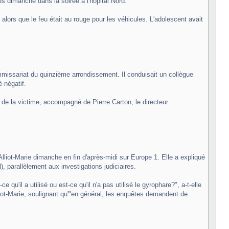
 dimanche dans la soirée à l'hôpital Nord.
lors que le feu était au rouge pour les véhicules. L'adolescent avait
 commissariat du quinzième arrondissement. Il conduisait un collègue
é négatif.
 de la victime, accompagné de Pierre Carton, le directeur
le Alliot-Marie dimanche en fin d'après-midi sur Europe 1. Elle a expliqué
, parallèlement aux investigations judiciaires.
 qu'il a utilisé ou est-ce qu'il n'a pas utilisé le gyrophare?", a-t-elle
liot-Marie, soulignant qu'"en général, les enquêtes demandent de