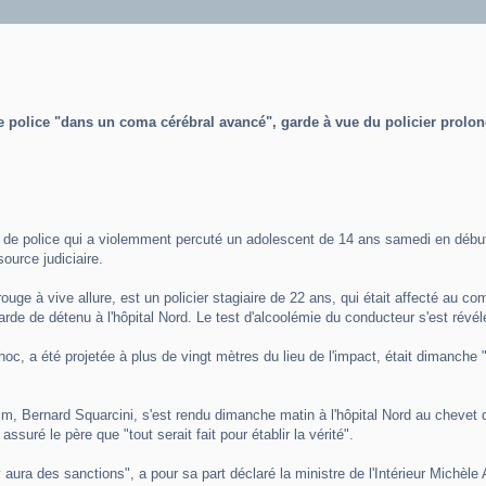
e police "dans un coma cérébral avancé", garde à vue du policier prolo
de police qui a violemment percuté un adolescent de 14 ans samedi en début d
ource judiciaire.
u rouge à vive allure, est un policier stagiaire de 22 ans, qui était affecté au
arde de détenu à l'hôpital Nord. Le test d'alcoolémie du conducteur s'est révél
choc, a été projetée à plus de vingt mètres du lieu de l'impact, était dimanch
m, Bernard Squarcini, s'est rendu dimanche matin à l'hôpital Nord au chevet d
assuré le père que "tout serait fait pour établir la vérité".
il y aura des sanctions", a pour sa part déclaré la ministre de l'Intérieur Michè