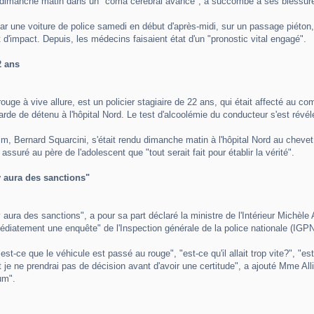
 dimanche matin dans un "coma cérébral avancé", a succombé à ses blessures
r une voiture de police samedi en début d'après-midi, sur un passage piéton, a
t d'impact. Depuis, les médecins faisaient état d'un "pronostic vital engagé".
2 ans
u rouge à vive allure, est un policier stagiaire de 22 ans, qui était affecté au
arde de détenu à l'hôpital Nord. Le test d'alcoolémie du conducteur s'est révél
m, Bernard Squarcini, s'était rendu dimanche matin à l'hôpital Nord au chevet
assuré au père de l'adolescent que "tout serait fait pour établir la vérité".
 y aura des sanctions"
il y aura des sanctions", a pour sa part déclaré la ministre de l'Intérieur Michè
médiatement une enquête" de l'Inspection générale de la police nationale (IGPN)
t-ce que le véhicule est passé au rouge", "est-ce qu'il allait trop vite?", "est-ce
t je ne prendrai pas de décision avant d'avoir une certitude", a ajouté Mme Al
um".