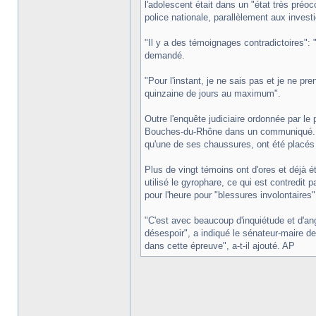
l'adolescent était dans un "état très préo
police nationale, parallèlement aux investi
"Il y a des témoignages contradictoires": "es
demandé.
"Pour l'instant, je ne sais pas et je ne p
quinzaine de jours au maximum".
Outre l'enquête judiciaire ordonnée par le
Bouches-du-Rhône dans un communiqué. Les
qu'une de ses chaussures, ont été placés
Plus de vingt témoins ont d'ores et déjà é
utilisé le gyrophare, ce qui est contredit 
pour l'heure pour "blessures involontaires"
"C'est avec beaucoup d'inquiétude et d'ang
désespoir", a indiqué le sénateur-maire d
dans cette épreuve", a-t-il ajouté. AP