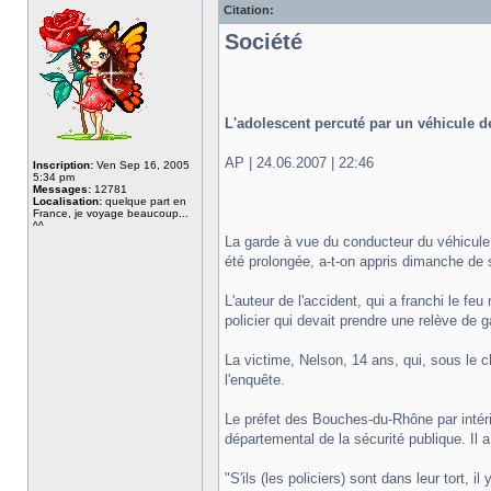
Citation:
Société
L'adolescent percuté par un véhicule d
AP | 24.06.2007 | 22:46
Inscription:
Ven Sep 16, 2005
5:34 pm
Messages:
12781
Localisation:
quelque part en
France, je voyage beaucoup...
^^
La garde à vue du conducteur du véhicule 
été prolongée, a-t-on appris dimanche de s
L'auteur de l'accident, qui a franchi le fe
policier qui devait prendre une relève de g
La victime, Nelson, 14 ans, qui, sous le 
l'enquête.
Le préfet des Bouches-du-Rhône par intéri
départemental de la sécurité publique. Il a 
"S'ils (les policiers) sont dans leur tort, 