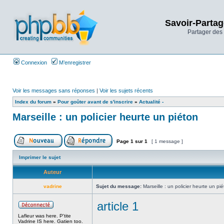
Savoir-Partag
Partager des 
Connexion
M’enregistrer
Voir les messages sans réponses
|
Voir les sujets récents
Index du forum
»
Pour goûter avant de s'inscrire
»
Actualité -
Marseille : un policier heurte un piéton
Page
1
sur
1
[ 1 message ]
Imprimer le sujet
Auteur
vadrine
Sujet du message:
Marseille : un policier heurte un pi
article 1
Lafleur was here. P'tite
Vadrine IS here. Gatien too.