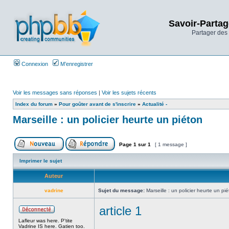
Savoir-Partag
Partager des 
Connexion
M’enregistrer
Voir les messages sans réponses
|
Voir les sujets récents
Index du forum
»
Pour goûter avant de s'inscrire
»
Actualité -
Marseille : un policier heurte un piéton
Page
1
sur
1
[ 1 message ]
Imprimer le sujet
Auteur
vadrine
Sujet du message:
Marseille : un policier heurte un pi
article 1
Lafleur was here. P'tite
Vadrine IS here. Gatien too.