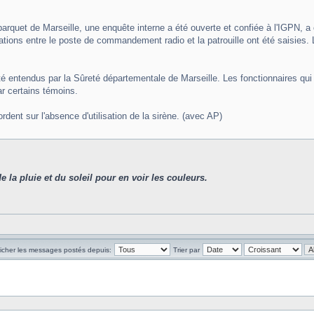
e parquet de Marseille, une enquête interne a été ouverte et confiée à l'IGP
ions entre le poste de commandement radio et la patrouille ont été saisies. L
té entendus par la Sûreté départementale de Marseille. Les fonctionnaires qui 
par certains témoins.
dent sur l'absence d'utilisation de la sirène. (avec AP)
de la pluie et du soleil pour en voir les couleurs.
ficher les messages postés depuis:
Trier par