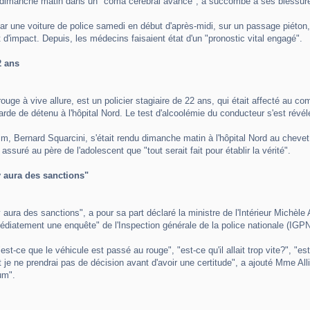
 dimanche matin dans un "coma cérébral avancé", a succombé à ses blessures
r une voiture de police samedi en début d'après-midi, sur un passage piéton, a
t d'impact. Depuis, les médecins faisaient état d'un "pronostic vital engagé".
2 ans
u rouge à vive allure, est un policier stagiaire de 22 ans, qui était affecté au
arde de détenu à l'hôpital Nord. Le test d'alcoolémie du conducteur s'est révél
m, Bernard Squarcini, s'était rendu dimanche matin à l'hôpital Nord au chevet
assuré au père de l'adolescent que "tout serait fait pour établir la vérité".
 y aura des sanctions"
il y aura des sanctions", a pour sa part déclaré la ministre de l'Intérieur Michè
médiatement une enquête" de l'Inspection générale de la police nationale (IGPN)
t-ce que le véhicule est passé au rouge", "est-ce qu'il allait trop vite?", "est-ce
t je ne prendrai pas de décision avant d'avoir une certitude", a ajouté Mme Al
um".