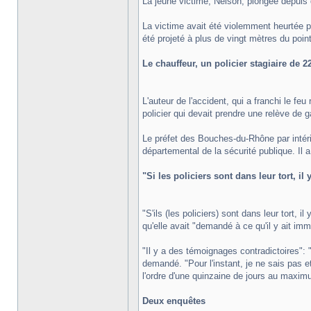
La jeune victime, Nelson, plongée depuis
La victime avait été violemment heurtée pa
été projeté à plus de vingt mètres du poin
Le chauffeur, un policier stagiaire de 2
L'auteur de l'accident, qui a franchi le fe
policier qui devait prendre une relève de g
Le préfet des Bouches-du-Rhône par intéri
départemental de la sécurité publique. Il a 
"Si les policiers sont dans leur tort, il
"S'ils (les policiers) sont dans leur tort, 
qu'elle avait "demandé à ce qu'il y ait im
"Il y a des témoignages contradictoires": "es
demandé. "Pour l'instant, je ne sais pas e
l'ordre d'une quinzaine de jours au maxim
Deux enquêtes