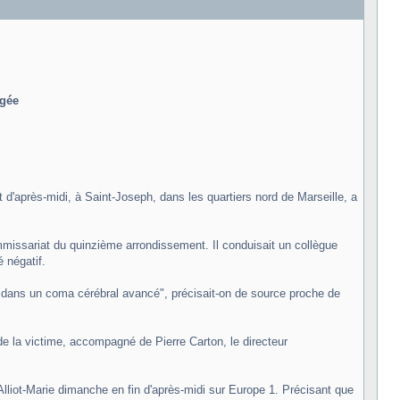
ngée
'après-midi, à Saint-Joseph, dans les quartiers nord de Marseille, a
 commissariat du quinzième arrondissement. Il conduisait un collègue
é négatif.
e "dans un coma cérébral avancé", précisait-on de source proche de
e la victime, accompagné de Pierre Carton, le directeur
le Alliot-Marie dimanche en fin d'après-midi sur Europe 1. Précisant que