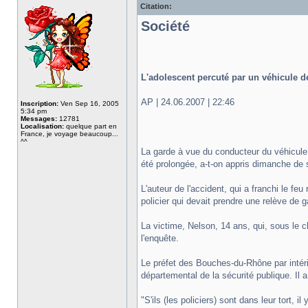
Citation:
Société
L'adolescent percuté par un véhicule d
AP | 24.06.2007 | 22:46
Inscription:
Ven Sep 16, 2005
5:34 pm
Messages:
12781
Localisation:
quelque part en
France, je voyage beaucoup...
^^
La garde à vue du conducteur du véhicule 
été prolongée, a-t-on appris dimanche de s
L'auteur de l'accident, qui a franchi le fe
policier qui devait prendre une relève de g
La victime, Nelson, 14 ans, qui, sous le 
l'enquête.
Le préfet des Bouches-du-Rhône par intéri
départemental de la sécurité publique. Il a 
"S'ils (les policiers) sont dans leur tort, 