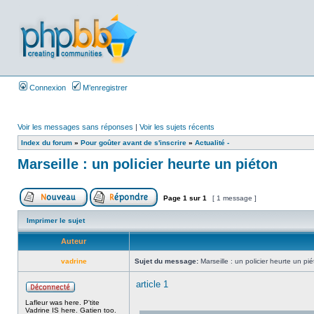
Connexion
M’enregistrer
Voir les messages sans réponses
|
Voir les sujets récents
Index du forum
»
Pour goûter avant de s'inscrire
»
Actualité -
Marseille : un policier heurte un piéton
Page
1
sur
1
[ 1 message ]
Imprimer le sujet
Auteur
vadrine
Sujet du message:
Marseille : un policier heurte un pi
article 1
Lafleur was here. P'tite
Vadrine IS here. Gatien too.