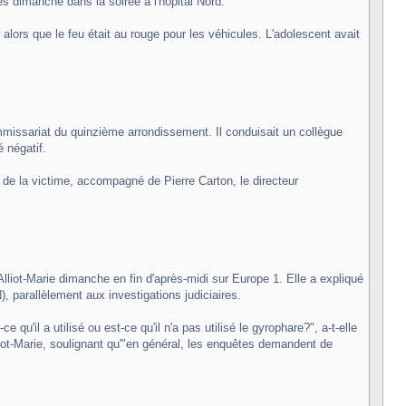
 dimanche dans la soirée à l'hôpital Nord.
lors que le feu était au rouge pour les véhicules. L'adolescent avait
 commissariat du quinzième arrondissement. Il conduisait un collègue
é négatif.
 de la victime, accompagné de Pierre Carton, le directeur
le Alliot-Marie dimanche en fin d'après-midi sur Europe 1. Elle a expliqué
, parallèlement aux investigations judiciaires.
 qu'il a utilisé ou est-ce qu'il n'a pas utilisé le gyrophare?", a-t-elle
liot-Marie, soulignant qu'"en général, les enquêtes demandent de