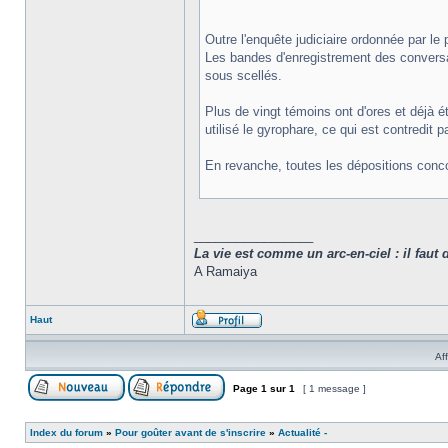
Outre l'enquête judiciaire ordonnée par l
Les bandes d'enregistrement des conversat
sous scellés.
Plus de vingt témoins ont d'ores et déjà é
utilisé le gyrophare, ce qui est contredit 
En revanche, toutes les dépositions concor
_________________
La vie est comme un arc-en-ciel : il faut 
A Ramaiya
Haut
Af
Page
1
sur
1
[ 1 message ]
Index du forum
»
Pour goûter avant de s'inscrire
»
Actualité -