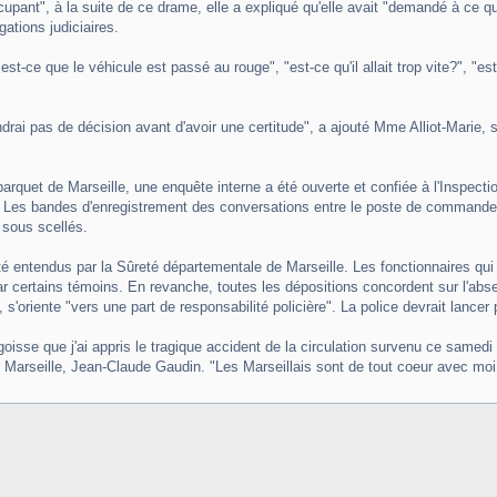
ccupant", à la suite de ce drame, elle a expliqué qu'elle avait "demandé à ce q
gations judiciaires.
t-ce que le véhicule est passé au rouge", "est-ce qu'il allait trop vite?", "est-ce
rendrai pas de décision avant d'avoir une certitude", a ajouté Mme Alliot-Marie,
 parquet de Marseille, une enquête interne a été ouverte et confiée à l'Inspecti
 bandes d'enregistrement des conversations entre le poste de commandement r
 sous scellés.
té entendus par la Sûreté départementale de Marseille. Les fonctionnaires qui 
par certains témoins. En revanche, toutes les dépositions concordent sur l'absen
, s'oriente "vers une part de responsabilité policière". La police devrait lanc
oisse que j'ai appris le tragique accident de la circulation survenu ce samedi à
e Marseille, Jean-Claude Gaudin. "Les Marseillais sont de tout coeur avec mo