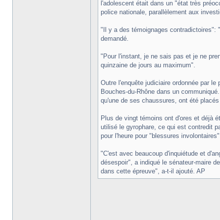
l'adolescent était dans un "état très préo
police nationale, parallèlement aux investi
"Il y a des témoignages contradictoires": "es
demandé.
"Pour l'instant, je ne sais pas et je ne p
quinzaine de jours au maximum".
Outre l'enquête judiciaire ordonnée par le
Bouches-du-Rhône dans un communiqué. Les
qu'une de ses chaussures, ont été placés
Plus de vingt témoins ont d'ores et déjà é
utilisé le gyrophare, ce qui est contredit 
pour l'heure pour "blessures involontaires"
"C'est avec beaucoup d'inquiétude et d'ang
désespoir", a indiqué le sénateur-maire d
dans cette épreuve", a-t-il ajouté. AP