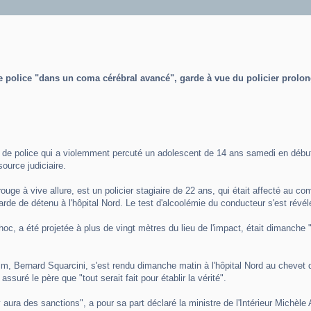
e police "dans un coma cérébral avancé", garde à vue du policier prolo
de police qui a violemment percuté un adolescent de 14 ans samedi en début d
ource judiciaire.
u rouge à vive allure, est un policier stagiaire de 22 ans, qui était affecté au
arde de détenu à l'hôpital Nord. Le test d'alcoolémie du conducteur s'est révél
choc, a été projetée à plus de vingt mètres du lieu de l'impact, était dimanch
m, Bernard Squarcini, s'est rendu dimanche matin à l'hôpital Nord au chevet d
assuré le père que "tout serait fait pour établir la vérité".
il y aura des sanctions", a pour sa part déclaré la ministre de l'Intérieur Michè