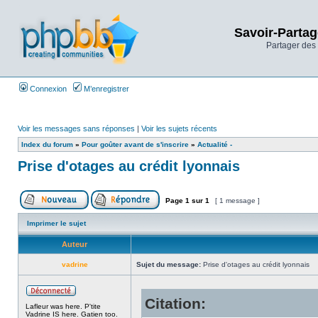
Savoir-Partag
Partager des 
Connexion
M’enregistrer
Voir les messages sans réponses
|
Voir les sujets récents
Index du forum
»
Pour goûter avant de s'inscrire
»
Actualité -
Prise d'otages au crédit lyonnais
Page
1
sur
1
[ 1 message ]
Imprimer le sujet
Auteur
vadrine
Sujet du message:
Prise d'otages au crédit lyonnais
Citation:
Lafleur was here. P'tite
Vadrine IS here. Gatien too.