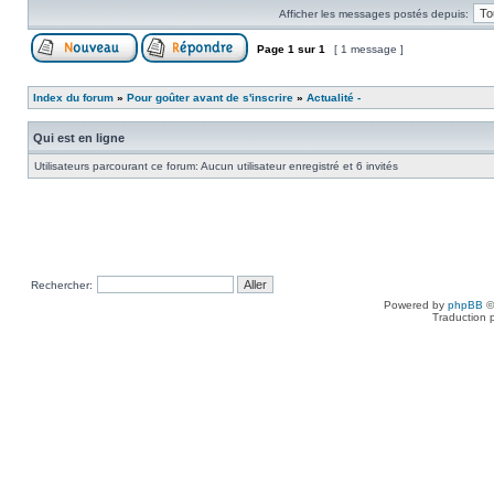
Afficher les messages postés depuis:
Page
1
sur
1
[ 1 message ]
Index du forum
»
Pour goûter avant de s'inscrire
»
Actualité -
Qui est en ligne
Utilisateurs parcourant ce forum: Aucun utilisateur enregistré et 6 invités
Rechercher:
Powered by
phpBB
©
Traduction 