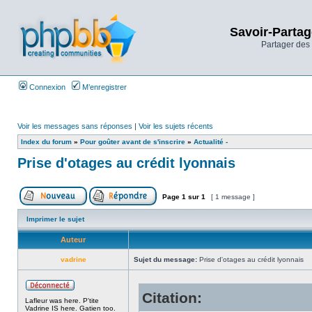
Savoir-Partag
Partager des 
Connexion
M’enregistrer
Voir les messages sans réponses
|
Voir les sujets récents
Index du forum
»
Pour goûter avant de s'inscrire
»
Actualité -
Prise d'otages au crédit lyonnais
Page
1
sur
1
[ 1 message ]
Imprimer le sujet
Auteur
vadrine
Sujet du message:
Prise d'otages au crédit lyonnais
Citation:
Lafleur was here. P'tite
Vadrine IS here. Gatien too.