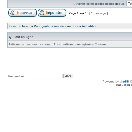
Afficher les messages postés depuis:
Page
1
sur
1
[ 1 message ]
Index du forum
»
Pour goûter avant de s'inscrire
»
Actualité -
Qui est en ligne
Utilisateurs parcourant ce forum: Aucun utilisateur enregistré et 2 invités
Rechercher:
Powered by
phpBB
©
Traduction 