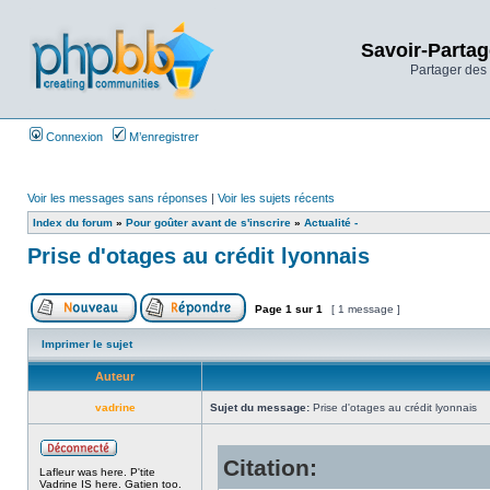
Savoir-Partag
Partager des 
Connexion
M’enregistrer
Voir les messages sans réponses
|
Voir les sujets récents
Index du forum
»
Pour goûter avant de s'inscrire
»
Actualité -
Prise d'otages au crédit lyonnais
Page
1
sur
1
[ 1 message ]
Imprimer le sujet
Auteur
vadrine
Sujet du message:
Prise d'otages au crédit lyonnais
Citation:
Lafleur was here. P'tite
Vadrine IS here. Gatien too.