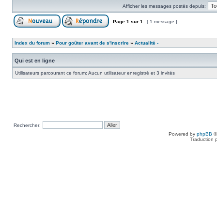
Afficher les messages postés depuis:
Page
1
sur
1
[ 1 message ]
Index du forum
»
Pour goûter avant de s'inscrire
»
Actualité -
Qui est en ligne
Utilisateurs parcourant ce forum: Aucun utilisateur enregistré et 3 invités
Rechercher:
Powered by
phpBB
©
Traduction 