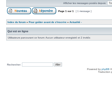
Afficher les messages postés depuis:
Page
1
sur
1
[ 1 message ]
Index du forum
»
Pour goûter avant de s'inscrire
»
Actualité -
Qui est en ligne
Utilisateurs parcourant ce forum: Aucun utilisateur enregistré et 2 invités
Rechercher:
Powered by
phpBB
©
Traduction 