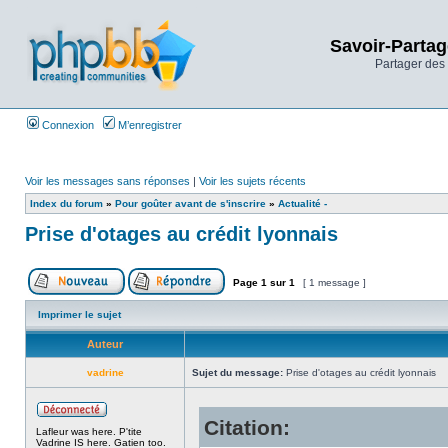
Savoir-Partag
Partager des 
Connexion
M’enregistrer
Voir les messages sans réponses
|
Voir les sujets récents
Index du forum
»
Pour goûter avant de s'inscrire
»
Actualité -
Prise d'otages au crédit lyonnais
Page
1
sur
1
[ 1 message ]
Imprimer le sujet
Auteur
vadrine
Sujet du message:
Prise d'otages au crédit lyonnais
Citation:
Lafleur was here. P'tite
Vadrine IS here. Gatien too.