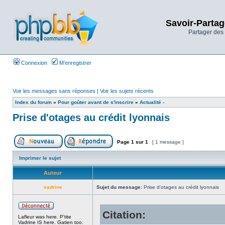
Savoir-Partag
Partager des 
Connexion
M’enregistrer
Voir les messages sans réponses
|
Voir les sujets récents
Index du forum
»
Pour goûter avant de s'inscrire
»
Actualité -
Prise d'otages au crédit lyonnais
Page
1
sur
1
[ 1 message ]
Imprimer le sujet
Auteur
vadrine
Sujet du message:
Prise d'otages au crédit lyonnais
Citation:
Lafleur was here. P'tite
Vadrine IS here. Gatien too.