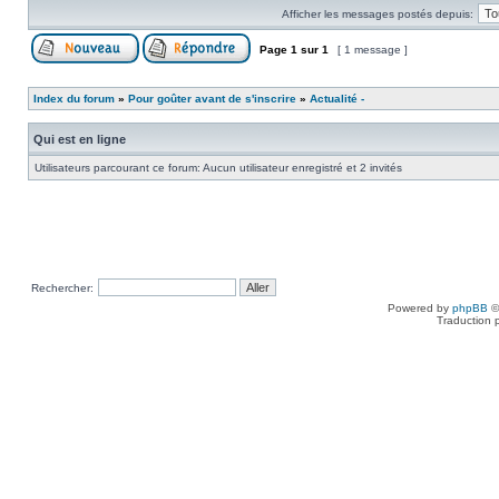
Afficher les messages postés depuis:
Page
1
sur
1
[ 1 message ]
Index du forum
»
Pour goûter avant de s'inscrire
»
Actualité -
Qui est en ligne
Utilisateurs parcourant ce forum: Aucun utilisateur enregistré et 2 invités
Rechercher:
Powered by
phpBB
©
Traduction 