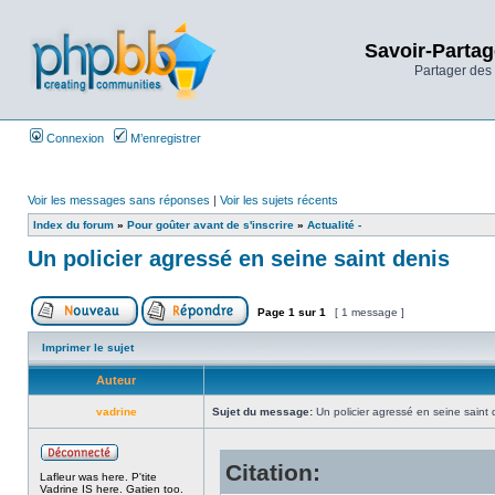
Savoir-Partag
Partager des 
Connexion
M’enregistrer
Voir les messages sans réponses
|
Voir les sujets récents
Index du forum
»
Pour goûter avant de s'inscrire
»
Actualité -
Un policier agressé en seine saint denis
Page
1
sur
1
[ 1 message ]
Imprimer le sujet
Auteur
vadrine
Sujet du message:
Un policier agressé en seine saint 
Citation:
Lafleur was here. P'tite
Vadrine IS here. Gatien too.