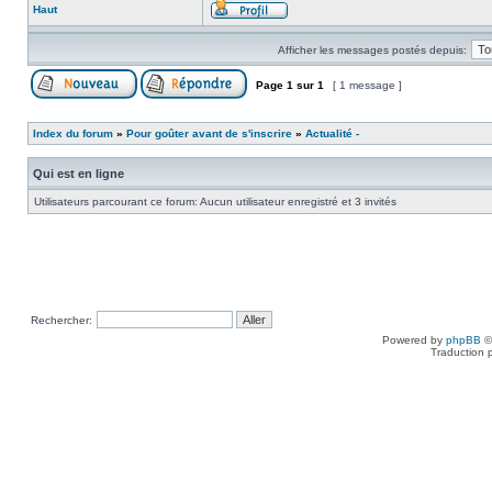
Haut
Afficher les messages postés depuis:
Page
1
sur
1
[ 1 message ]
Index du forum
»
Pour goûter avant de s'inscrire
»
Actualité -
Qui est en ligne
Utilisateurs parcourant ce forum: Aucun utilisateur enregistré et 3 invités
Rechercher:
Powered by
phpBB
©
Traduction 