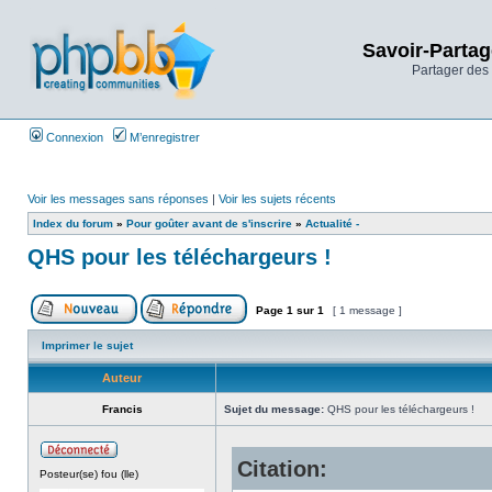
Savoir-Partag
Partager des 
Connexion
M’enregistrer
Voir les messages sans réponses
|
Voir les sujets récents
Index du forum
»
Pour goûter avant de s'inscrire
»
Actualité -
QHS pour les téléchargeurs !
Page
1
sur
1
[ 1 message ]
Imprimer le sujet
Auteur
Francis
Sujet du message:
QHS pour les téléchargeurs !
Citation:
Posteur(se) fou (lle)