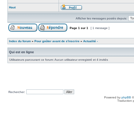
Haut
Afficher les messages postés depuis:
Page
1
sur
1
[ 1 message ]
Index du forum
»
Pour goûter avant de s'inscrire
»
Actualité -
Qui est en ligne
Utilisateurs parcourant ce forum: Aucun utilisateur enregistré et 4 invités
Rechercher:
Powered by
phpBB
©
Traduction 