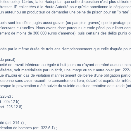
tellectuelle). Certes, la loi Hadopi fait que cette disposition n'est plus utilisé
esses IP collectées à la Haute Autorité pour qu'elle sanctionne la négligence d
un auteur ou un producteur de demander une peine de prison pour un "pirate".
uels sont les délits jugés aussi graves (ou pas plus graves) que le piratage par 
'oeuvres culturelles. Nous avons donc parcouru le code pénal pour lister dan
ment de moins de 300 000 euros d'amende), puis certains des délits punis de
nnés par la même durée de trois ans d'emprisonnement que celle risquée pour la
de pénal) ;
té de travail inférieure ou égale à huit jours ou n'ayant entraîné aucune incapa
éitérée, soit matérialisée par un écrit, une image ou tout autre objet (art. 222-
sique d'autrui en cas de violation manifestement délibérée d'une obligation parti
sonne sans avoir recueilli le consentement libre, éclairé et exprès de l'intére
lorsque la provocation a été suivie du suicide ou d'une tentative de suicide (art
225-2) ;
t. 225-12-5) ;
art. 225-12-8) ;
té (art. 314-7) ;
rication de bombes (art. 322-6-1) ;