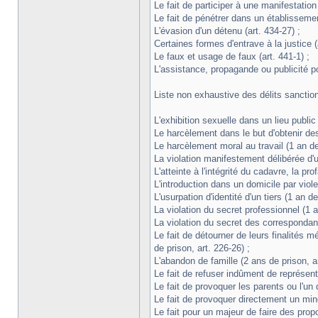
Le fait de participer à une manifestation
Le fait de pénétrer dans un établissemen
L'évasion d'un détenu (art. 434-27) ;
Certaines formes d'entrave à la justice (
Le faux et usage de faux (art. 441-1) ;
L'assistance, propagande ou publicité po
Liste non exhaustive des délits sanctio
L'exhibition sexuelle dans un lieu publi
Le harcèlement dans le but d'obtenir des
Le harcèlement moral au travail (1 an de 
La violation manifestement délibérée d'u
L'atteinte à l'intégrité du cadavre, la pr
L'introduction dans un domicile par viole
L'usurpation d'identité d'un tiers (1 an de
La violation du secret professionnel (1 a
La violation du secret des correspondanc
Le fait de détourner de leurs finalités
de prison, art. 226-26) ;
L'abandon de famille (2 ans de prison, ar
Le fait de refuser indûment de représente
Le fait de provoquer les parents ou l'un
Le fait de provoquer directement un min
Le fait pour un majeur de faire des pr