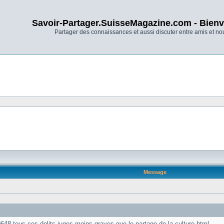
Savoir-Partager.SuisseMagazine.com - Bienv
Partager des connaissances et aussi discuter entre amis et n
Message
-tous-ces-delits-juges-moins-graves-que-le-partage-de-la-culture.html