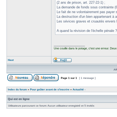
(2 ans de prison, art. 227-22-1) ;
La demande de fonds sous contrainte (6 
Le fait de ne volontairement pas payer s
La destruction d'un bien appartenant à au
Les sévices graves et cruautés envers l
A quand la révision de l'échelle pénale ?
_________________
Une couille dans le potage, c'est une erreur. Deux 
Haut
Af
Page
1
sur
1
[ 1 message ]
Index du forum
»
Pour goûter avant de s'inscrire
»
Actualité -
Qui est en ligne
Utilisateurs parcourant ce forum: Aucun utilisateur enregistré et 5 invités