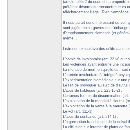
(article L335-2 du code de la propriété in
préfèrent désormais transmettre leurs adr
téléchargement illégal. Rien n'empêche 
Il nous paraît donc intéressant de voir q
sont jugés moins graves que l'échange d
d'emprisonnement d'amende (et générale
même...
Liste non exhaustive des délits sanctio
L'homicide involontaire (art. 221-6 du co
Les violences ayant entraîné une incapaci
La menace de mort lorsqu'elle est, soit r
L'atteinte involontaire à l'intégrité phy
L'expérimentation biomédicale sur une per
Le fait de provoquer au suicide d'autrui 
L'abus de faiblesse (art. 223-15-2) ;
Certaines formes de discrimination (art. 
L'exploitation de la mendicité d'autrui (ar
L'exploitation de la vente à la sauvette (
Le vol (art. 311-3)
L'abus de confiance (art. 314-1) ;
L'organisation frauduleuse de l'insolvabili
La diffusion sur Internet de plans de fab