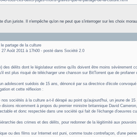
ête d'un juriste. Il n'empêche qu'on ne peut que s'interroger sur les choix mora
le partage de la culture
 27 Août 2011 à 17h00 - posté dans Société 2.0
e) des délits dont le législateur estime qu'ils doivent être moins sévèreme
'il est plus risqué de télécharger une chanson sur BitTorrent que de profaner 
'un adolescent suédois de 15 ans, dénoncé par sa directrice d'école convoqué 
gation et cette réflexion :
 nos sociétés à la culture a-t-il dérapé au point qu'aujourd'hui, un jeune de 15
e disions récemment à propos du premier ministre britannique David Cameron, 
spectable et donc respectée dans une société qui fait de l'échange d'oeuvres cul
hiérarchie des crimes et des délits, pour redonner de la légitimité aux pouvoirs p
usique ou des films sur Internet est puni, comme toute contrefaçon, d'une p