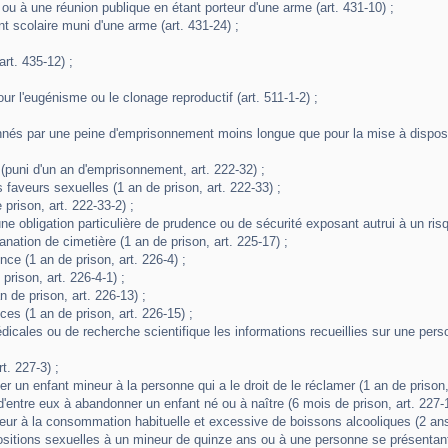
 ou à une réunion publique en étant porteur d'une arme (art. 431-10) ;
t scolaire muni d'une arme (art. 431-24) ;
art. 435-12) ;
ur l'eugénisme ou le clonage reproductif (art. 511-1-2) ;
nnés par une peine d'emprisonnement moins longue que pour la mise à dispositi
c (puni d'un an d'emprisonnement, art. 222-32) ;
 faveurs sexuelles (1 an de prison, art. 222-33) ;
prison, art. 222-33-2) ;
ne obligation particulière de prudence ou de sécurité exposant autrui à un risq
ofanation de cimetière (1 an de prison, art. 225-17) ;
nce (1 an de prison, art. 226-4) ;
 prison, art. 226-4-1) ;
n de prison, art. 226-13) ;
es (1 an de prison, art. 226-15) ;
 médicales ou de recherche scientifique les informations recueillies sur une p
t. 227-3) ;
r un enfant mineur à la personne qui a le droit de le réclamer (1 an de prison, 
 d'entre eux à abandonner un enfant né ou à naître (6 mois de prison, art. 227-1
eur à la consommation habituelle et excessive de boissons alcooliques (2 ans 
opositions sexuelles à un mineur de quinze ans ou à une personne se présenta