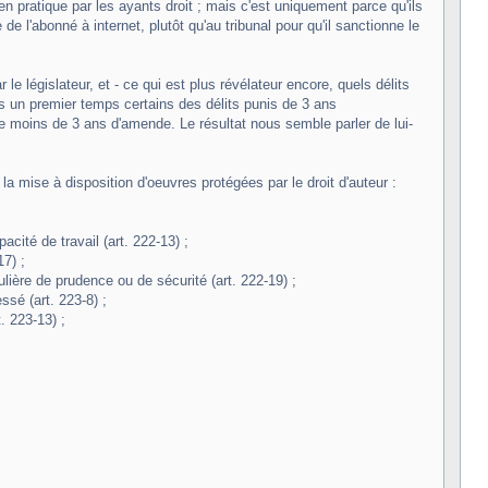
e en pratique par les ayants droit ; mais c'est uniquement parce qu'ils
e l'abonné à internet, plutôt qu'au tribunal pour qu'il sanctionne le
le législateur, et - ce qui est plus révélateur encore, quels délits
s un premier temps certains des délits punis de 3 ans
 moins de 3 ans d'amende. Le résultat nous semble parler de lui-
 mise à disposition d'oeuvres protégées par le droit d'auteur :
cité de travail (art. 222-13) ;
17) ;
culière de prudence ou de sécurité (art. 222-19) ;
ssé (art. 223-8) ;
. 223-13) ;