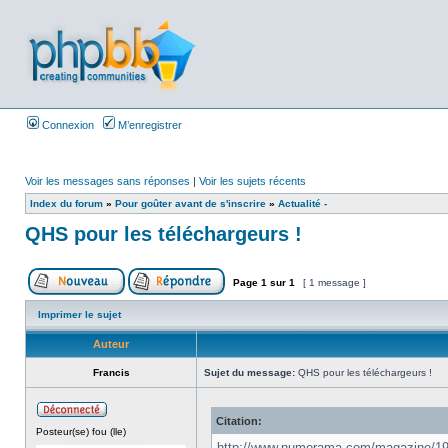
Connexion
M’enregistrer
Voir les messages sans réponses
|
Voir les sujets récents
Index du forum
»
Pour goûter avant de s'inscrire
»
Actualité -
QHS pour les téléchargeurs !
Page
1
sur
1
[ 1 message ]
Imprimer le sujet
Auteur
Francis
Sujet du message:
QHS pour les téléchargeurs !
Citation:
Posteur(se) fou (lle)
http://www.numerama.com/magazine/19648