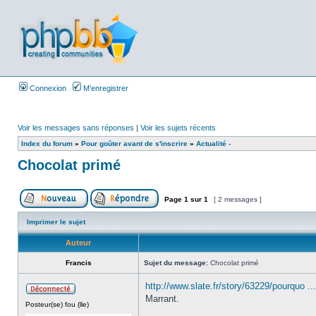
Connexion
M’enregistrer
Voir les messages sans réponses
|
Voir les sujets récents
Index du forum
»
Pour goûter avant de s'inscrire
»
Actualité -
Chocolat primé
Page
1
sur
1
[ 2 messages ]
Imprimer le sujet
Auteur
Francis
Sujet du message:
Chocolat primé
http://www.slate.fr/story/63229/pourquo ...
Marrant.
Posteur(se) fou (lle)