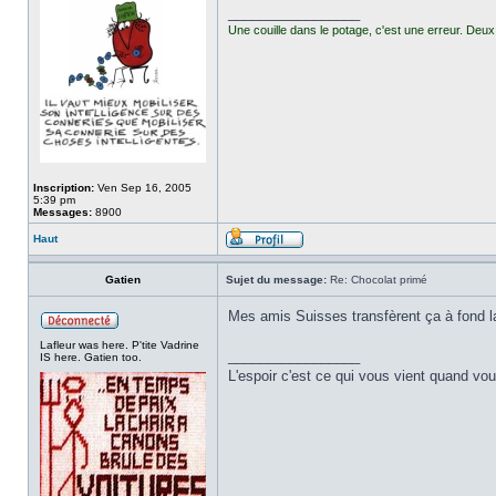
_________________
Une couille dans le potage, c'est une erreur. Deux 
Inscription:
Ven Sep 16, 2005
5:39 pm
Messages:
8900
Haut
Gatien
Sujet du message:
Re: Chocolat primé
Mes amis Suisses transfèrent ça à fond la
Lafleur was here. P'tite Vadrine
_________________
IS here. Gatien too.
L'espoir c'est ce qui vous vient quand v