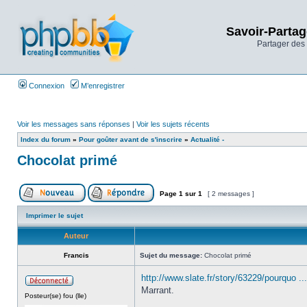
Savoir-Partag
Partager des 
Connexion
M’enregistrer
Voir les messages sans réponses
|
Voir les sujets récents
Index du forum
»
Pour goûter avant de s'inscrire
»
Actualité -
Chocolat primé
Page
1
sur
1
[ 2 messages ]
Imprimer le sujet
Auteur
Francis
Sujet du message:
Chocolat primé
http://www.slate.fr/story/63229/pourquo ...
Marrant.
Posteur(se) fou (lle)