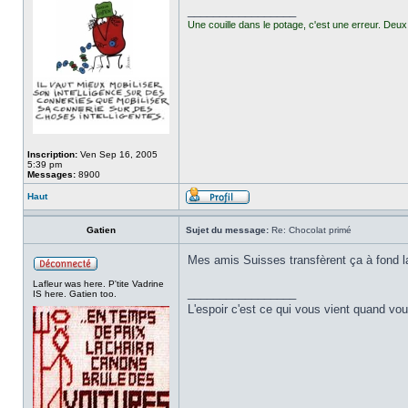
_________________
Une couille dans le potage, c'est une erreur. Deux 
Inscription:
Ven Sep 16, 2005
5:39 pm
Messages:
8900
Haut
Gatien
Sujet du message:
Re: Chocolat primé
Mes amis Suisses transfèrent ça à fond la
Lafleur was here. P'tite Vadrine
_________________
IS here. Gatien too.
L'espoir c'est ce qui vous vient quand v